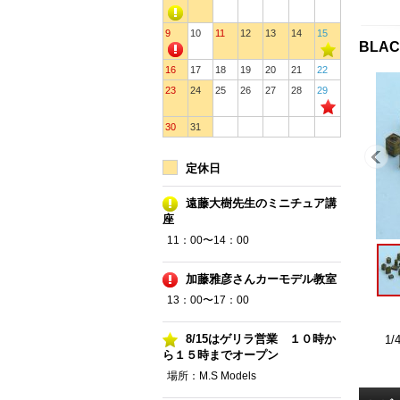
9
10
11
12
13
14
15
BLAC
16
17
18
19
20
21
22
23
24
25
26
27
28
29
30
31
定休日
遠藤大樹先生のミニチュア講
座
11：00〜14：00
加藤雅彦さんカーモデル教室
13：00〜17：00
8/15はゲリラ営業 １０時か
1
ら１５時までオープン
場所：M.S Models