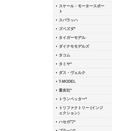
スケール・モータースポー
ト
スパラッハ
ズベズダ*
タイガーモデル
ダイナモモデルズ
タコム
タミヤ*
ダス・ヴェルク
T-MODEL
童友社*
トランペッター*
トリファクトリー (インジ
ェクション）
ハセガワ*
プラッツ*