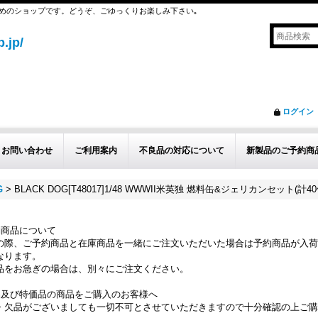
めのショップです。どうぞ、ごゆっくりお楽しみ下さい｡
.jp/
ログイン
お問い合わせ
ご利用案内
不良品の対応について
新製品のご予約商
G
>
BLACK DOG[T48017]1/48 WWWII米英独 燃料缶&ジェリカンセット(計4
約商品について
の際、ご予約商品と在庫商品を一緒にご注文いただいた場合は予約商品が入荷
なります。
品をお急ぎの場合は、別々にご注文ください。
品及び特価品の商品をご購入のお客様へ
・欠品がございましても一切不可とさせていただきますので十分確認の上ご購