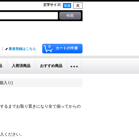
文字サイズ
:
0
カートの中身
新規登録はこちら
品
入荷済商品
おすすめ商品
0個入り)
するまでお取り置きになり全て揃ってからの
入ください。