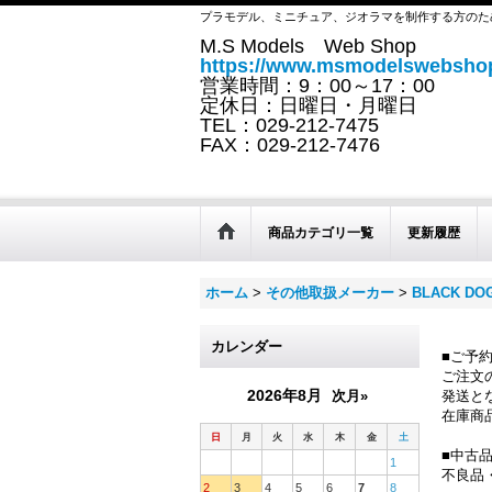
プラモデル、ミニチュア、ジオラマを制作する方のた
M.S Models Web Shop
https://www.msmodelswebshop
営業時間：9：00～17：00
定休日：日曜日・月曜日
TEL：029-212-7475
FAX：029-212-7476
商品カテゴリ一覧
更新履歴
ホーム
>
その他取扱メーカー
>
BLACK DO
カレンダー
■ご予
ご注文
2026年8月
次月»
発送と
在庫商
日
月
火
水
木
金
土
■中古
1
不良品
2
3
4
5
6
7
8