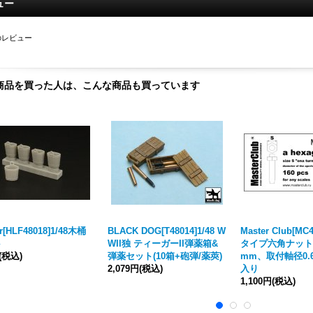
ュー
のレビュー
商品を買った人は、こんな商品も買っています
er[HLF48018]1/48木桶
BLACK DOG[T48014]1/48 W
Master Club[MC
ト
WII独 ティーガーII弾薬箱&
タイプ六角ナット二
(税込)
弾薬セット(10箱+砲弾/薬莢)
mm、取付軸径0.6
2,079円
(税込)
入り
1,100円
(税込)