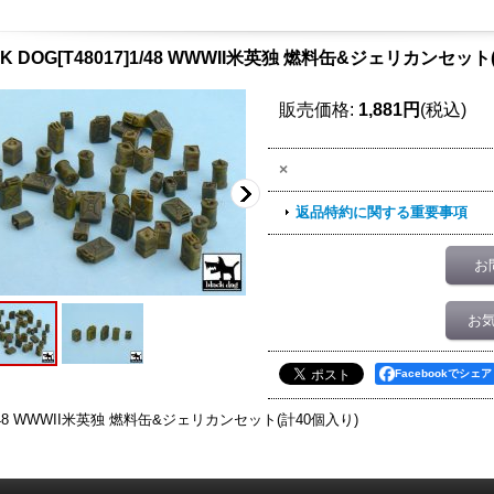
K DOG[T48017]1/48 WWWII米英独 燃料缶&ジェリカンセット
販売価格
:
1,881円
(税込)
×
返品特約に関する重要事項
お
お
Facebookでシェア
/48 WWWII米英独 燃料缶&ジェリカンセット(計40個入り)