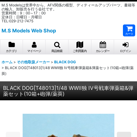
M.S Modelsは世界中から、AFV関係の模型、ディティールアップパーツ、書籍等
の輸入、卸販売を行う会社です。
営業時間：9：00～17：00
定休日：日曜日・月曜日
TEL:029-212-7475
M.S Models Web Shop
カート
カテゴリ
マイページ
商品検索
ご利用案内
カレンダー
ログイン
ホーム
>
その他取扱メーカー
>
BLACK DOG
>
BLACK DOG[T48013]1/48 WWII独 IV号戦車弾薬箱&弾薬セット(10箱+砲弾/薬
莢)
BLACK DOG[T48013]1/48 WWII独 IV号戦車弾薬箱&弾
薬セット(10箱+砲弾/薬莢)