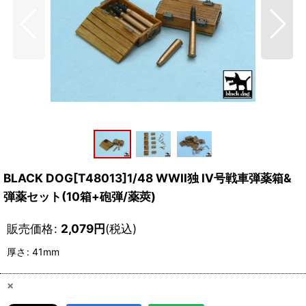
BLACK DOG[T48013]1/48 WWII独 IV号戦車弾薬箱&
弾薬セット(10箱+砲弾/薬莢)
販売価格
:
2,079
円
(税込)
厚さ
:
41mm
×