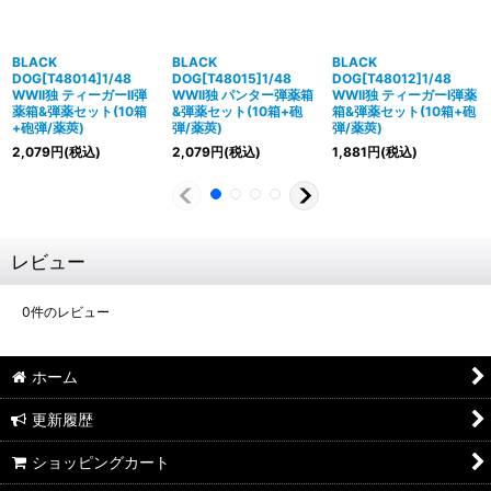
BLACK
BLACK
BLACK
DOG[T48014]1/48
DOG[T48015]1/48
DOG[T48012]1/48
WWII独 ティーガーII弾
WWII独 パンター弾薬箱
WWII独 ティーガーI弾薬
薬箱&弾薬セット(10箱
&弾薬セット(10箱+砲
箱&弾薬セット(10箱+砲
+砲弾/薬莢)
弾/薬莢)
弾/薬莢)
2,079
円
(税込)
2,079
円
(税込)
1,881
円
(税込)
レビュー
0
件のレビュー
ホーム
更新履歴
ショッピングカート