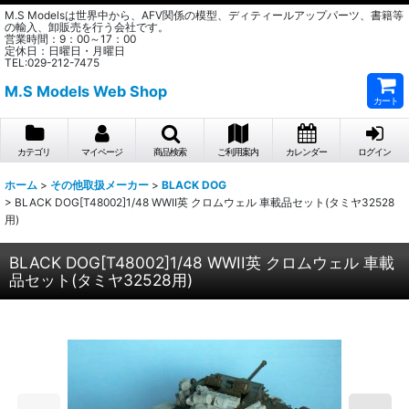
M.S Modelsは世界中から、AFV関係の模型、ディティールアップパーツ、書籍等
の輸入、卸販売を行う会社です。
営業時間：9：00～17：00
定休日：日曜日・月曜日
TEL:029-212-7475
M.S Models Web Shop
カート
カテゴリ
マイページ
商品検索
ご利用案内
カレンダー
ログイン
ホーム
>
その他取扱メーカー
>
BLACK DOG
>
BLACK DOG[T48002]1/48 WWII英 クロムウェル 車載品セット(タミヤ32528
用)
BLACK DOG[T48002]1/48 WWII英 クロムウェル 車載
品セット(タミヤ32528用)