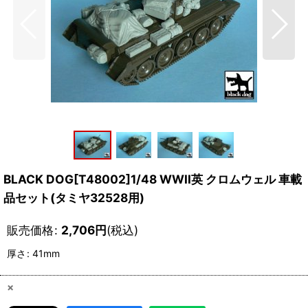
BLACK DOG[T48002]1/48 WWII英 クロムウェル 車載
品セット(タミヤ32528用)
販売価格
:
2,706
円
(税込)
厚さ
:
41mm
×