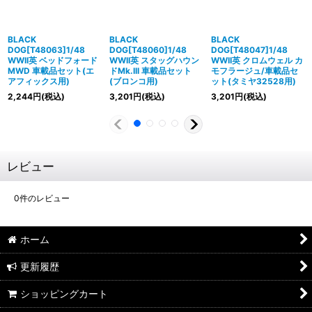
BLACK
BLACK
BLACK
DOG[T48063]1/48
DOG[T48060]1/48
DOG[T48047]1/48
WWII英 ベッドフォード
WWII英 スタッグハウン
WWII英 クロムウェル カ
MWD 車載品セット(エ
ドMk.III 車載品セット
モフラージュ/車載品セ
アフィックス用)
(ブロンコ用)
ット(タミヤ32528用)
2,244
円
(税込)
3,201
円
(税込)
3,201
円
(税込)
レビュー
0
件のレビュー
ホーム
更新履歴
ショッピングカート