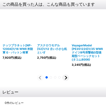
この商品を買った人は、こんな商品も買っています
ナッツプラネット[NP-
アスナロウモデル
VoyagerModel
12004]1/16 WWII 米陸
[52]1/12 古い小さな机
[PE351220]1/35 WWII
軍 G・パットン将軍
といす
ドイツIII号突撃砲G型後
期型ベーシックセット
7,920
円
(税込)
2,750
円
(税込)
(タコム8006)
3,245
円
(税込)
レビュー
0
件のレビュー