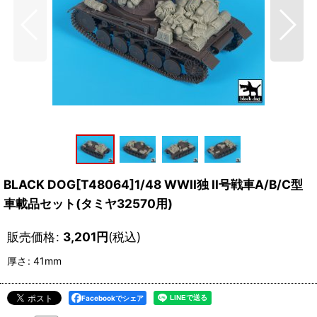
BLACK DOG[T48064]1/48 WWII独 II号戦車A/B/C型
車載品セット(タミヤ32570用)
販売価格
:
3,201
円
(税込)
厚さ
:
41mm
Facebookでシェア