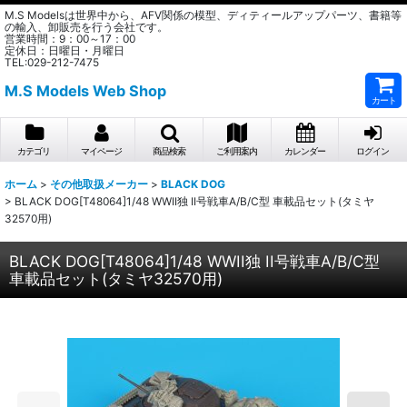
M.S Modelsは世界中から、AFV関係の模型、ディティールアップパーツ、書籍等
の輸入、卸販売を行う会社です。
営業時間：9：00～17：00
定休日：日曜日・月曜日
TEL:029-212-7475
M.S Models Web Shop
カート
カテゴリ
マイページ
商品検索
ご利用案内
カレンダー
ログイン
ホーム
>
その他取扱メーカー
>
BLACK DOG
>
BLACK DOG[T48064]1/48 WWII独 II号戦車A/B/C型 車載品セット(タミヤ
32570用)
BLACK DOG[T48064]1/48 WWII独 II号戦車A/B/C型
車載品セット(タミヤ32570用)