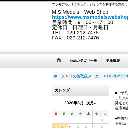
プラモデル、ミニチュア、ジオラマを制作する方のた
M.S Models Web Shop
https://www.msmodelswebshop
営業時間：9：00～17：00
定休日：日曜日・月曜日
TEL：029-212-7475
FAX：029-212-7476
商品カテゴリ一覧
更新履歴
ホーム
>
その他取扱メーカー
>
HOBBYZ
カレンダー
■ご予
ご注文
2026年8月
次月»
発送と
在庫商
日
月
火
水
木
金
土
■中古
1
不良品
2
3
4
5
6
7
8