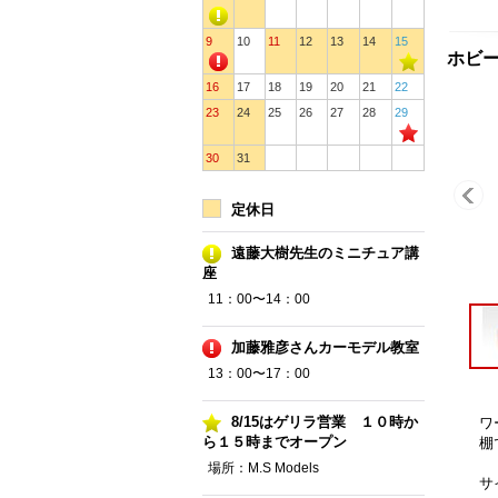
9
10
11
12
13
14
15
ホビー
16
17
18
19
20
21
22
23
24
25
26
27
28
29
30
31
定休日
遠藤大樹先生のミニチュア講
座
11：00〜14：00
加藤雅彦さんカーモデル教室
13：00〜17：00
8/15はゲリラ営業 １０時か
ワ
ら１５時までオープン
棚
場所：M.S Models
サ