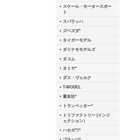
スケール・モータースポー
ト
スパラッハ
ズベズダ*
タイガーモデル
ダイナモモデルズ
タコム
タミヤ*
ダス・ヴェルク
T-MODEL
童友社*
トランペッター*
トリファクトリー (インジ
ェクション）
ハセガワ*
プラッツ*