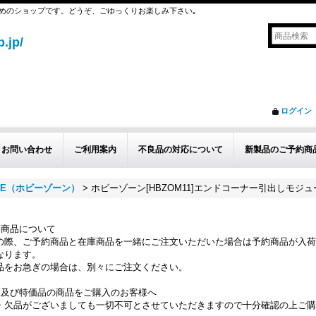
めのショップです。どうぞ、ごゆっくりお楽しみ下さい｡
.jp/
ログイン
お問い合わせ
ご利用案内
不良品の対応について
新製品のご予約商
ONE（ホビーゾーン）
>
ホビーゾーン[HBZOM11]エンドコーナー引出しモジュ
約商品について
の際、ご予約商品と在庫商品を一緒にご注文いただいた場合は予約商品が入荷
なります。
品をお急ぎの場合は、別々にご注文ください。
品及び特価品の商品をご購入のお客様へ
・欠品がございましても一切不可とさせていただきますので十分確認の上ご購