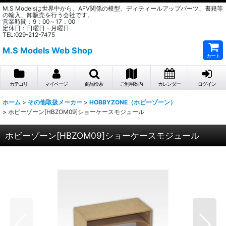
M.S Modelsは世界中から、AFV関係の模型、ディティールアップパーツ、書籍等
の輸入、卸販売を行う会社です。
営業時間：9：00～17：00
定休日：日曜日・月曜日
TEL:029-212-7475
M.S Models Web Shop
カート
カテゴリ
マイページ
商品検索
ご利用案内
カレンダー
ログイン
ホーム
>
その他取扱メーカー
>
HOBBYZONE（ホビーゾーン）
>
ホビーゾーン[HBZOM09]ショーケースモジュール
ホビーゾーン[HBZOM09]ショーケースモジュール