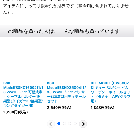
アイテムによっては接着剤が必要です（接着剤は含まれておりませ
ん）。
この商品を買った人は、こんな商品も買っています
BSK
BSK
DEF.MODEL[DW3002
Model[BSKC16002]1/1
Model[BSKD35004]1/
8]キューベル/シュビム
6 WWII ドイツ 可動式牽
35 WWII ドイツ パンサ
ワーゲン ホイールセッ
引ケーブルホルダー 後
ー戦車G型用ディテール
ト（タミヤ、AFVクラブ
期型(タイガーI中後期型/
セット
用）
キングタイガー用)
2,640
円
(税込)
1,848
円
(税込)
2,200
円
(税込)