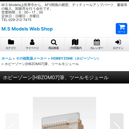
M.S Modelsは世界中から、AFV関係の模型、ディティールアップパーツ、書籍等
の輸入、卸販売を行う会社です。
営業時間：9：00～17：00
定休日：日曜日・月曜日
TEL:029-212-7475
M.S Models Web Shop
カート
カテゴリ
マイページ
商品検索
ご利用案内
カレンダー
ログイン
ホーム
>
その他取扱メーカー
>
HOBBYZONE（ホビーゾーン）
>
ホビーゾーン[HBZOM07]筆、ツールモジュール
ホビーゾーン[HBZOM07]筆、ツールモジュール