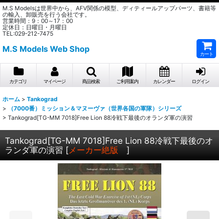
M.S Modelsは世界中から、AFV関係の模型、ディティールアップパーツ、書籍等
の輸入、卸販売を行う会社です。
営業時間：9：00～17：00
定休日：日曜日・月曜日
TEL:029-212-7475
M.S Models Web Shop
カート
カテゴリ
マイページ
商品検索
ご利用案内
カレンダー
ログイン
ホーム
>
Tankograd
>
（7000番）ミッション＆マヌーヴァ（世界各国の軍隊）シリーズ
>
Tankograd[TG-MM 7018]Free Lion 88冷戦下最後のオランダ軍の演習
Tankograd[TG-MM 7018]Free Lion 88冷戦下最後のオ
ランダ軍の演習
[
メーカー絶版
]