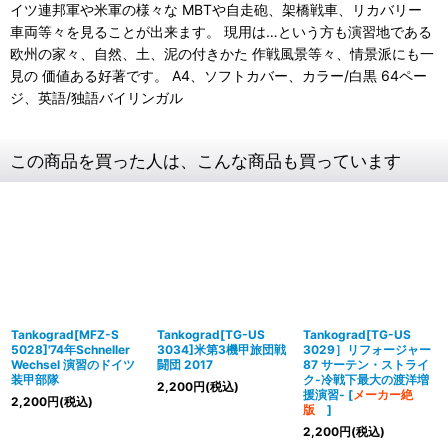
イツ連邦軍や米軍の様々な MBTや自走砲、架橋戦車、リカバリー
車両等々を見ることが出来ます。 現用は…という方も演習地である
欧州の家々、自然、土、泥の付きかた 作戦風景等々、情景派にも一
見の 価値ある好著です。 A4、ソフトカバー、カラー/白黒 64ペー
ジ、英語/独語バイリンガル
この商品を買った人は、こんな商品も買っています
Tankograd[MFZ-S
Tankograd[TG-US
Tankograd[TG-US
5028]'74年Schneller
3034]米第3機甲旅団戦
3029］リフォージャー
Wechsel 演習のドイツ
闘団 2017
87 サーテン・ストライ
装甲部隊
ク-冷戦下最大の渡洋増
2,200
円
(税込)
援演習-
[
メーカー絶
2,200
円
(税込)
版
]
2,200
円
(税込)