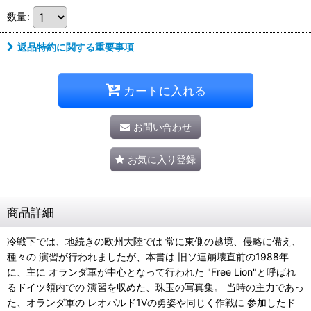
数量
:
返品特約に関する重要事項
カートに入れる
お問い合わせ
お気に入り登録
商品詳細
冷戦下では、地続きの欧州大陸では 常に東側の越境、侵略に備え、
種々の 演習が行われましたが、本書は 旧ソ連崩壊直前の1988年
に、主に オランダ軍が中心となって行われた "Free Lion"と呼ばれ
るドイツ領内での 演習を収めた、珠玉の写真集。 当時の主力であっ
た、オランダ軍の レオパルド1Vの勇姿や同じく作戦に 参加したド