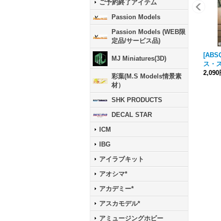
ご予約終了アイテム
Passion Models
Passion Models (WEB限
定品/サービス品)
[AB
MJ Miniatures(3D)
ス・ス
2,09
彩葉(M.S Models情景素
材）
SHK PRODUCTS
DECAL STAR
ICM
IBG
アイラブキット
アオシマ*
アカデミー*
アスカモデル*
アミュージングホビー