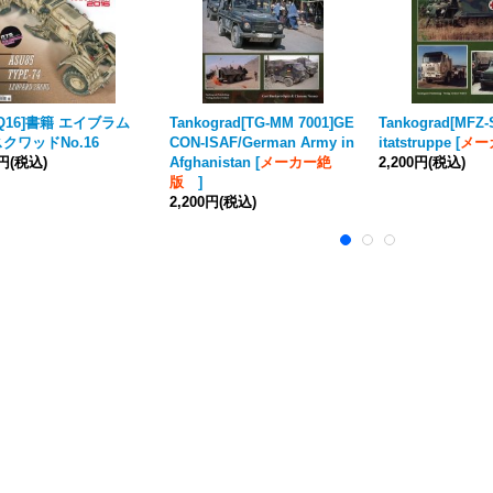
SQ16]書籍 エイブラム
Tankograd[TG-MM 7001]GE
Tankograd[MFZ-
クワッドNo.16
CON-ISAF/German Army in
itatstruppe
[
メー
0円
(税込)
Afghanistan
[
メーカー絶
2,200円
(税込)
版
]
2,200円
(税込)