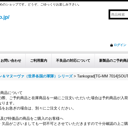
めのショップです。どうぞ、ごゆっくりお楽しみ下さい｡
.jp/
ログイン
お問い合わせ
ご利用案内
不良品の対応について
新製品のご予約商
ョン＆マヌーヴァ（世界各国の軍隊）シリーズ
>
Tankograd[TG-MM 7014]SO
約商品について
の際、ご予約商品と在庫商品を一緒にご注文いただいた場合は予約商品が入荷
なります。
品をお急ぎの場合は、別々にご注文ください。
品及び特価品の商品をご購入のお客様へ
・欠品がございましても一切不可とさせていただきますので十分確認の上ご購