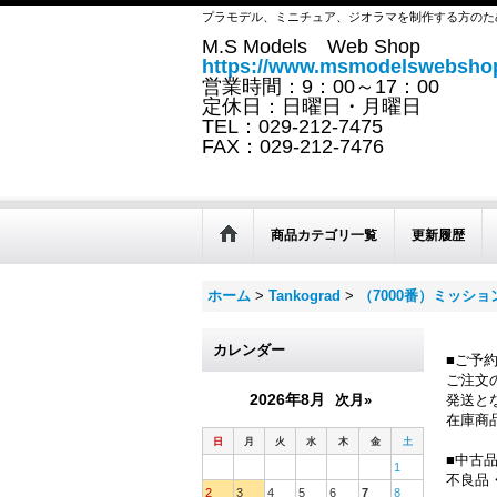
プラモデル、ミニチュア、ジオラマを制作する方のた
M.S Models Web Shop
https://www.msmodelswebshop
営業時間：9：00～17：00
定休日：日曜日・月曜日
TEL：029-212-7475
FAX：029-212-7476
商品カテゴリ一覧
更新履歴
ホーム
>
Tankograd
>
（7000番）ミッシ
カレンダー
■ご予
ご注文
2026年8月
次月»
発送と
在庫商
日
月
火
水
木
金
土
■中古
1
不良品
2
3
4
5
6
7
8