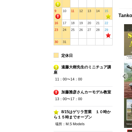
9
10
11
12
13
14
15
Tank
16
17
18
19
20
21
22
23
24
25
26
27
28
29
30
31
定休日
遠藤大樹先生のミニチュア講
座
11：00〜14：00
加藤雅彦さんカーモデル教室
13：00〜17：00
8/15はゲリラ営業 １０時か
ら１５時までオープン
場所：M.S Models