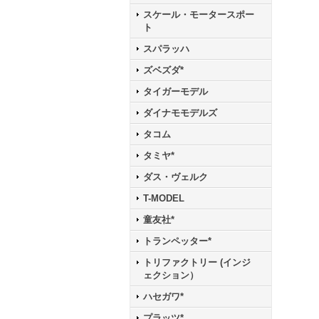
スケール・モータースポー
ト
スパラッハ
ズベズダ*
タイガーモデル
ダイナモモデルズ
タコム
タミヤ*
ダス・ヴェルク
T-MODEL
童友社*
トランペッター*
トリファクトリー (インジ
ェクション）
ハセガワ*
プラッツ*