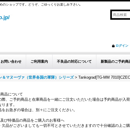
めのショップです。どうぞ、ごゆっくりお楽しみ下さい｡
.jp/
ログイン
お問い合わせ
ご利用案内
不良品の対応について
新製品のご予約商
ョン＆マヌーヴァ（世界各国の軍隊）シリーズ
>
Tankograd[TG-MM 7010]CZE
約商品について
の際、ご予約商品と在庫商品を一緒にご注文いただいた場合は予約商品が入荷
なります。
品をお急ぎの場合は、別々にご注文ください。
品及び特価品の商品をご購入のお客様へ
・欠品がございましても一切不可とさせていただきますので十分確認の上ご購