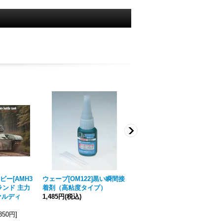
ー[AMH3
ウェーブ[OM122]黒い瞬間接
STAR DECALS[SD35-C141
ポーランド 主力
着剤（高粘度タイプ）
2]1/35 現用 ウクライナの戦
ファルディ
1,485円
(税込)
争＃20 ロシア軍のBMP-2歩
兵戦闘車(2022-2023年)
,350円
]
2,530円
(税込)