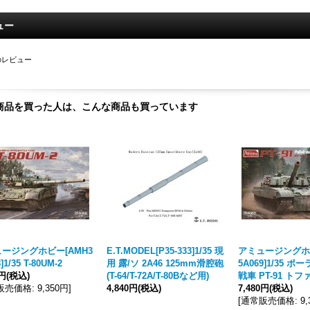
ュー
のレビュー
商品を買った人は、こんな商品も買っています
ージングホビー[AMH3
E.T.MODEL[P35-333]1/35 現
アミュージングホビ
]1/35 T-80UM-2
用 露/ソ 2A46 125mm滑腔砲
5A069]1/35 
0円
(税込)
(T-64/T-72A/T-80Bなど用)
戦車 PT-91 ト
販売価格
:
9,350円
]
4,840円
(税込)
7,480円
(税込)
[
通常販売価格
:
9