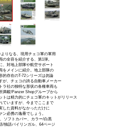
巻よりなる、現用チェコ軍の軍用
両の全容を紹介する、第1弾。
に、対地上部隊や航空サポート
両をメインに紹介。地上部隊の
形的存在のT-72シリーズは勿論
すが、チェコの誇る自動車メーカー
トラ社の独特な形状の各種車両も
所満載!Panzer Shopグループから
ットは精力的にチェコ軍のキットがリリース
れていますが、今までここまで
実した資料がなかっただけに
ァン必携の逸冊でしょう。
4、ソフトカバー、カラー/白黒
語/独語バイリンガル、64ページ