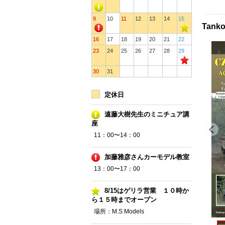
9
10
11
12
13
14
15
Tanko
16
17
18
19
20
21
22
23
24
25
26
27
28
29
30
31
定休日
遠藤大樹先生のミニチュア講
座
11：00〜14：00
加藤雅彦さんカーモデル教室
13：00〜17：00
8/15はゲリラ営業 １０時か
ら１５時までオープン
場所：M.S Models