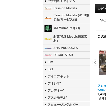
ご予約終了アイテム
Passion Models
レビ
Passion Models (WEB限
定品/サービス品)
0
件
MJ Miniatures(3D)
この
彩葉(M.S Models情景素
材）
SHK PRODUCTS
DECAL STAR
ICM
IBG
アイラブキット
アオシマ*
アミュ
5A068
アカデミー*
7,48
アスカモデル*
[
通常
アミュージングホビー