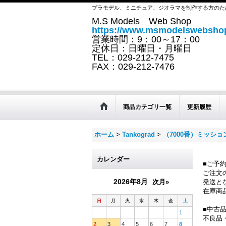
プラモデル、ミニチュア、ジオラマを制作する方のた
M.S Models Web Shop
https://www.msmodelswebshop
営業時間：9：00～17：00
定休日：日曜日・月曜日
TEL：029-212-7475
FAX：029-212-7476
商品カテゴリ一覧
更新履歴
ホーム
>
Tankograd
>
（7000番）ミッシ
カレンダー
■ご予
ご注文
2026年8月
次月»
発送と
在庫商
日
月
火
水
木
金
土
■中古
1
不良品
2
3
4
5
6
7
8