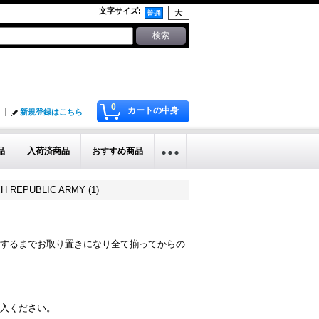
文字サイズ
:
0
カートの中身
新規登録はこちら
品
入荷済商品
おすすめ商品
CH REPUBLIC ARMY (1)
するまでお取り置きになり全て揃ってからの
入ください。