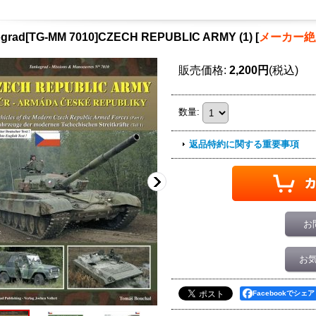
grad[TG-MM 7010]CZECH REPUBLIC ARMY (1)
[
メーカー
販売価格
:
2,200円
(税込)
数量
:
返品特約に関する重要事項
お
お
Facebookでシェア