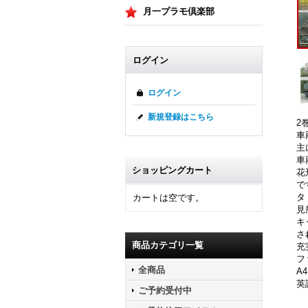
月一プラモ倶楽部
ログイン
ログイン
新規登録はこちら
2
車
主
車
ショッピングカート
花
で
タ
カートは空です。
見
キ
さ
商品カテゴリ一覧
充
フ
全商品
A
英
ご予約受付中