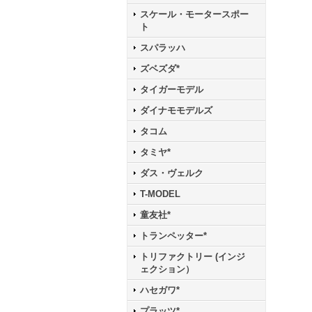
スケール・モータースポー
ト
スパラッハ
ズベズダ*
タイガーモデル
ダイナモモデルズ
タコム
タミヤ*
ダス・ヴェルク
T-MODEL
童友社*
トランペッター*
トリファクトリー (インジ
ェクション）
ハセガワ*
プラッツ*