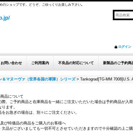
めのショップです。どうぞ、ごゆっくりお楽しみ下さい｡
.jp/
ログイン
お問い合わせ
ご利用案内
不良品の対応について
新製品のご予約商
ョン＆マヌーヴァ（世界各国の軍隊）シリーズ
>
Tankograd[TG-MM 7008]U.S.
約商品について
の際、ご予約商品と在庫商品を一緒にご注文いただいた場合は予約商品が入荷
なります。
品をお急ぎの場合は、別々にご注文ください。
品及び特価品の商品をご購入のお客様へ
・欠品がございましても一切不可とさせていただきますので十分確認の上ご購