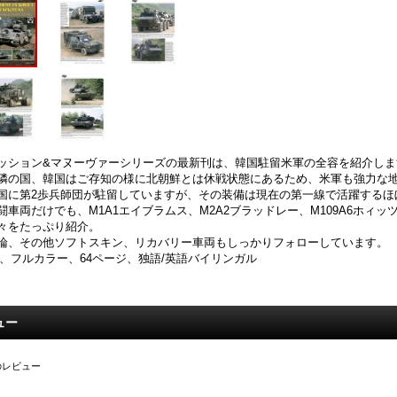
ッション&マヌーヴァーシリーズの最新刊は、韓国駐留米軍の全容を紹介しま
隣の国、韓国はご存知の様に北朝鮮とは休戦状態にあるため、米軍も強力な
国に第2歩兵師団が駐留していますが、その装備は現在の第一線で活躍するほ
闘車両だけでも、M1A1エイブラムス、M2A2ブラッドレー、M109A6ホィッツァ
々をたっぷり紹介。
論、その他ソフトスキン、リカバリー車両もしっかりフォローしています。
4、フルカラー、64ページ、独語/英語バイリンガル
ュー
のレビュー