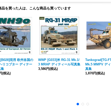
商品を買った人は、こんな商品も買っています
 [B028]現用 欧州各国の
WWP [G033]米 RG-31 Mk.1/
Tankograd[TG-F
0ヘリコプター ディテー
3 MRAP ディティール写真集
Mk.5 MMPV 
真集
3,586円
(税込)
真集
0円
(税込)
1,870円
(税込)