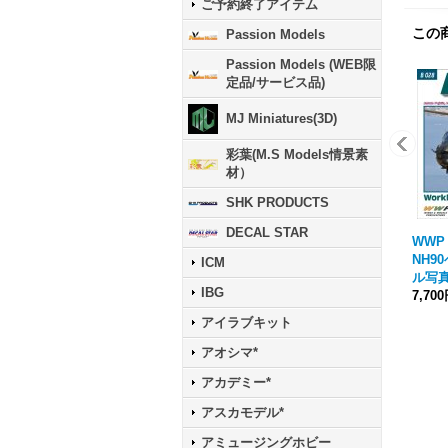
ご予約終了アイテム
この
Passion Models
Passion Models (WEB限
定品/サービス品)
MJ Miniatures(3D)
彩葉(M.S Models情景素
材）
SHK PRODUCTS
DECAL STAR
WWP
NH9
ICM
ル写
IBG
7,70
アイラブキット
アオシマ*
アカデミー*
アスカモデル*
アミュージングホビー