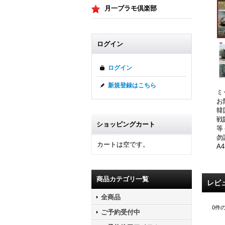
月一プラモ倶楽部
ログイン
ログイン
新規登録はこちら
ミ
お
韓
戦
ショッピングカート
等
勿
カートは空です。
A
商品カテゴリ一覧
レビ
全商品
0
件
ご予約受付中