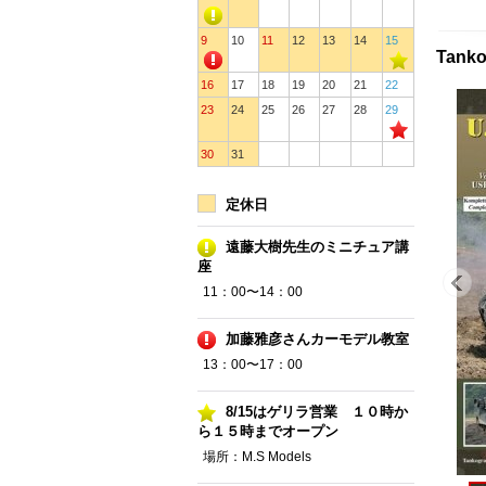
9
10
11
12
13
14
15
Tanko
16
17
18
19
20
21
22
23
24
25
26
27
28
29
30
31
定休日
遠藤大樹先生のミニチュア講
座
11：00〜14：00
加藤雅彦さんカーモデル教室
13：00〜17：00
8/15はゲリラ営業 １０時か
ら１５時までオープン
場所：M.S Models