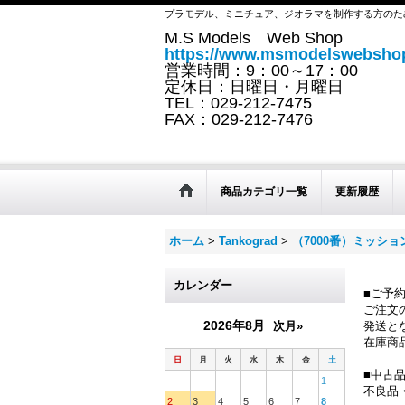
プラモデル、ミニチュア、ジオラマを制作する方のた
M.S Models Web Shop
https://www.msmodelswebshop
営業時間：9：00～17：00
定休日：日曜日・月曜日
TEL：029-212-7475
FAX：029-212-7476
商品カテゴリ一覧
更新履歴
ホーム
>
Tankograd
>
（7000番）ミッシ
カレンダー
■ご予
ご注文
2026年8月
次月»
発送と
在庫商
日
月
火
水
木
金
土
■中古
1
不良品
2
3
4
5
6
7
8