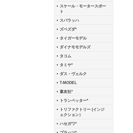
スケール・モータースポー
ト
スパラッハ
ズベズダ*
タイガーモデル
ダイナモモデルズ
タコム
タミヤ*
ダス・ヴェルク
T-MODEL
童友社*
トランペッター*
トリファクトリー (インジ
ェクション）
ハセガワ*
プラッツ*