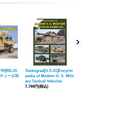
T09]RG-31
Tankograd[U.S.01]Encyclo
Echelon[D356166]アフガニ
ディティール写
pedia of Modern U. S. Milit
スタンのRG-31
[
2024年7月
ary Tactical Vehicles
価格改定
]
7,788円
(税込)
1,210円
(税込)