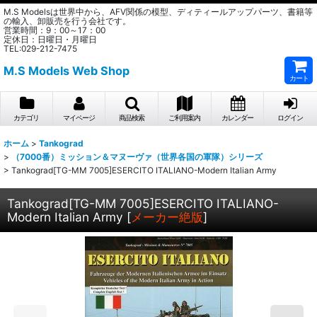
M.S Modelsは世界中から、AFV関係の模型、ディティールアップパーツ、書籍等
の輸入、卸販売を行う会社です。
営業時間：9：00～17：00
定休日：日曜日・月曜日
TEL:029-212-7475
M.S Models Web Shop
カート
カテゴリ
マイページ
商品検索
ご利用案内
カレンダー
ログイン
ホーム
>
Tankograd
>
（7000番）ミッション＆マヌーヴァ（世界各国の軍隊）シリーズ
>
Tankograd[TG-MM 7005]ESERCITO ITALIANO-Modern Italian Army
Tankograd[TG-MM 7005]ESERCITO ITALIANO-
Modern Italian Army
[
メーカー絶版
]