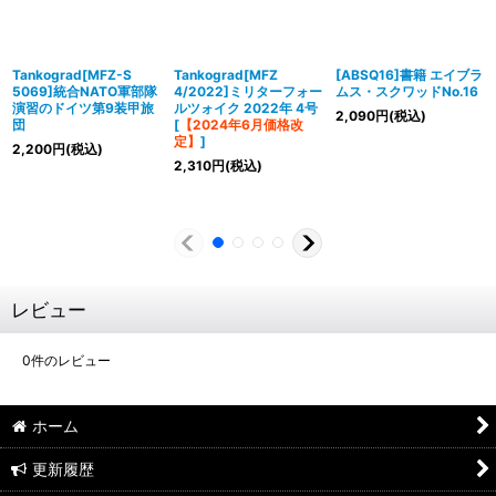
Tankograd[MFZ-S
Tankograd[MFZ
[ABSQ16]書籍 エイブラ
5069]統合NATO軍部隊
4/2022]ミリターフォー
ムス・スクワッドNo.16
演習のドイツ第9装甲旅
ルツォイク 2022年 4号
2,090
円
(税込)
団
[
【2024年6月価格改
定】
]
2,200
円
(税込)
2,310
円
(税込)
レビュー
0
件のレビュー
ホーム
更新履歴