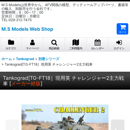
M.S Modelsは世界中から、AFV関係の模型、ディティールアップパーツ、書籍等
の輸入、卸販売を行う会社です。
営業時間：9：00～17：00
定休日：日曜日・月曜日
TEL:029-212-7475
M.S Models Web Shop
カート
カテゴリ
マイページ
商品検索
ご利用案内
カレンダー
ログイン
ホーム
>
Tankograd
>
別冊シリーズ
>
Tankograd[TG-FT18］現用英 チャレンジャー2主力戦車
Tankograd[TG-FT18］現用英 チャレンジャー2主力戦
車
[
メーカー絶版
]