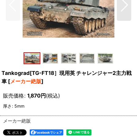
Tankograd[TG-FT18］現用英 チャレンジャー2主力戦
車
[
メーカー絶版
]
販売価格
:
1,870
円
(税込)
厚さ
:
5mm
メーカー絶版
Facebookでシェア