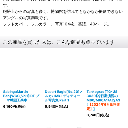
す。
砲塔上からの写真も多く、博物館を訪れてもなかなか撮影できない
アングルの写真満載です。
ソフトカバー、フルカラー、写真104枚、英語、40ページ。
この商品を買った人は、こんな商品も買っています
SabIngaMartin
Desert Eagle[No.20]メ
Tankograd[TG-US
Pab[WCC_Vol1]IDF プ
ルカバMk.I ディティー
3030]冷戦期演習の
ーマ戦闘工兵車
ル写真集 Part.1
M60/M60A1/A2/A3
[
【2024年6月価格改
6,160
円
(税込)
5,940
円
(税込)
定】
]
3,740
円
(税込)