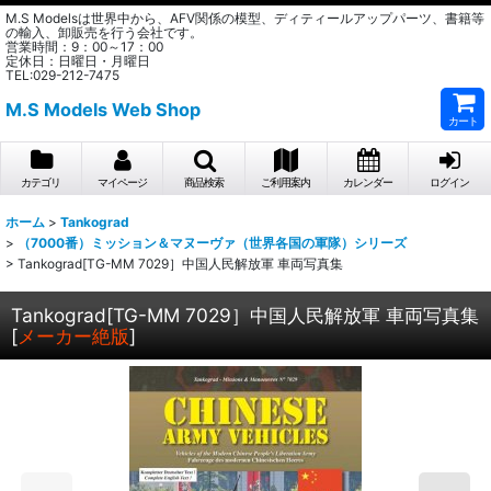
M.S Modelsは世界中から、AFV関係の模型、ディティールアップパーツ、書籍等
の輸入、卸販売を行う会社です。
営業時間：9：00～17：00
定休日：日曜日・月曜日
TEL:029-212-7475
M.S Models Web Shop
カート
カテゴリ
マイページ
商品検索
ご利用案内
カレンダー
ログイン
ホーム
>
Tankograd
>
（7000番）ミッション＆マヌーヴァ（世界各国の軍隊）シリーズ
>
Tankograd[TG-MM 7029］中国人民解放軍 車両写真集
Tankograd[TG-MM 7029］中国人民解放軍 車両写真集
[
メーカー絶版
]