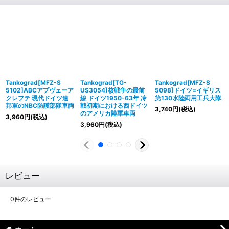
Tankograd[MFZ-S
Tankograd[TG-
Tankograd[MFZ-S
5102]ABCアプヴェーア
US3054]核戦争の最前
5098]ドイツ=イギリス
クレフテ 現代ドイツ連
線 ドイツ1950-63年 冷
第130水陸両用工兵大隊
邦軍のNBC防護部隊車両
戦初期における西ドイツ
3,740
円
(税込)
のアメリカ陸軍車両
3,960
円
(税込)
3,960
円
(税込)
レビュー
0
件のレビュー