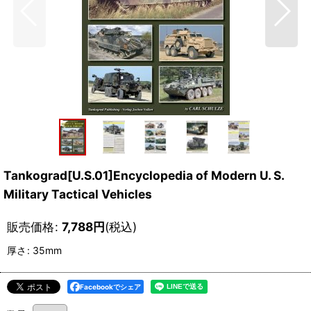
Tankograd[U.S.01]Encyclopedia of Modern U. S.
Military Tactical Vehicles
販売価格
:
7,788
円
(税込)
厚さ
:
35mm
Facebookでシェア