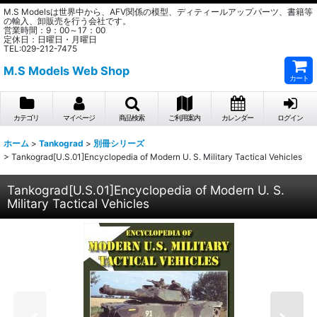
M.S Modelsは世界中から、AFV関係の模型、ディティールアップパーツ、書籍等
の輸入、卸販売を行う会社です。
営業時間：9：00～17：00
定休日：日曜日・月曜日
TEL:029-212-7475
M.S Models Web Shop
カート
カテゴリ
マイページ
商品検索
ご利用案内
カレンダー
ログイン
ホーム
>
Tankograd
>
別冊シリーズ
>
Tankograd[U.S.01]Encyclopedia of Modern U. S. Military Tactical Vehicles
Tankograd[U.S.01]Encyclopedia of Modern U. S.
Military Tactical Vehicles