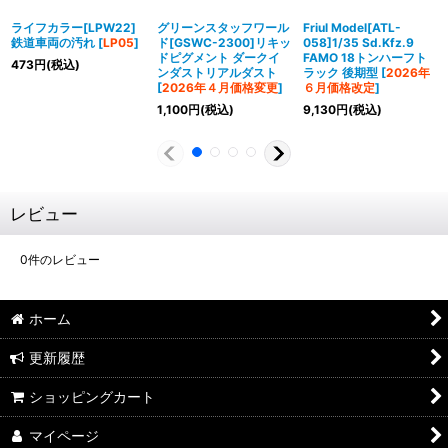
ライフカラー[LPW22]
グリーンスタッフワール
Friul Model[ATL-
鉄道車両の汚れ
[
LP05
]
ド[GSWC-2300]リキッ
058]1/35 Sd.Kfz.9
ドピグメント ダークイ
FAMO 18トンハーフト
473
円
(税込)
ンダストリアルダスト
ラック 後期型
[
2026年
[
2026年４月価格変更
]
６月価格改定
]
1,100
円
(税込)
9,130
円
(税込)
レビュー
0
件のレビュー
ホーム
更新履歴
ショッピングカート
マイページ