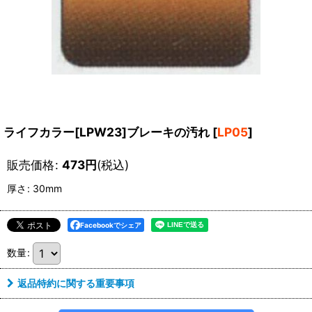
ライフカラー[LPW23]ブレーキの汚れ
[
LP05
]
販売価格
:
473
円
(税込)
厚さ
:
30mm
Facebookでシェア
数量
:
返品特約に関する重要事項