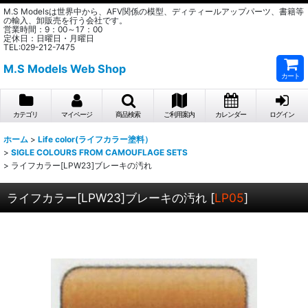
M.S Modelsは世界中から、AFV関係の模型、ディティールアップパーツ、書籍等
の輸入、卸販売を行う会社です。
営業時間：9：00～17：00
定休日：日曜日・月曜日
TEL:029-212-7475
M.S Models Web Shop
カート
カテゴリ
マイページ
商品検索
ご利用案内
カレンダー
ログイン
ホーム
>
Life color(ライフカラー塗料）
>
SIGLE COLOURS FROM CAMOUFLAGE SETS
>
ライフカラー[LPW23]ブレーキの汚れ
ライフカラー[LPW23]ブレーキの汚れ
[
LP05
]