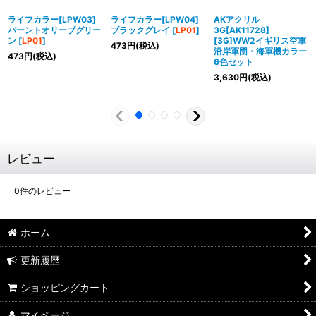
ライフカラー[LPW03]
ライフカラー[LPW04]
AKアクリル
バーントオリーブグリー
ブラックグレイ
[
LP01
]
3G[AK11728]
ン
[
LP01
]
[3G]WW2イギリス空軍
473
円
(税込)
沿岸軍団・海軍機カラー
473
円
(税込)
6色セット
3,630
円
(税込)
レビュー
0
件のレビュー
ホーム
更新履歴
ショッピングカート
マイページ