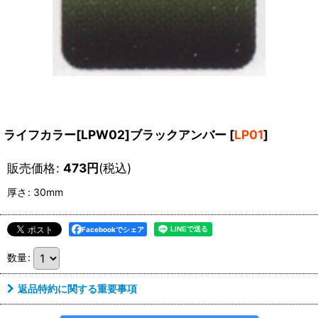
ライフカラー[LPW02]ブラックアンバー
[
LP01
]
販売価格
:
473
円
(税込)
厚さ
:
30mm
Facebookでシェア
数量
:
返品特約に関する重要事項