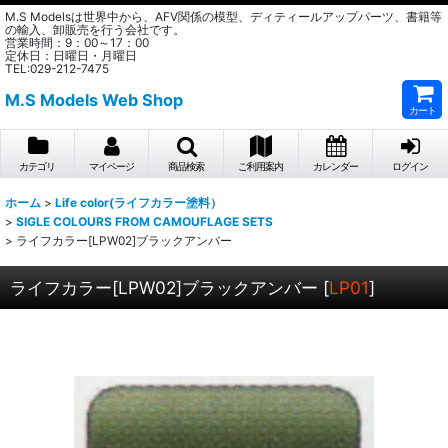
M.S Modelsは世界中から、AFV関係の模型、ディティールアップパーツ、書籍等
の輸入、卸販売を行う会社です。
営業時間：9：00～17：00
定休日：日曜日・月曜日
TEL:029-212-7475
M.S Models Web Shop
カート
カテゴリ
マイページ
商品検索
ご利用案内
カレンダー
ログイン
ホーム
>
Life color(ライフカラー塗料）
>
SIGLE COLOURS FROM CAMOUFLAGE SETS
>
ライフカラー[LPW02]ブラックアンバー
ライフカラー[LPW02]ブラックアンバー
[
LP01
]