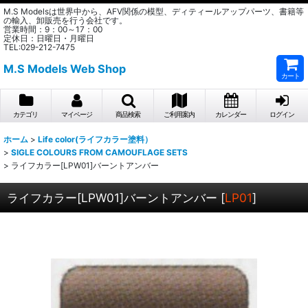
M.S Modelsは世界中から、AFV関係の模型、ディティールアップパーツ、書籍等
の輸入、卸販売を行う会社です。
営業時間：9：00～17：00
定休日：日曜日・月曜日
TEL:029-212-7475
M.S Models Web Shop
カート
カテゴリ
マイページ
商品検索
ご利用案内
カレンダー
ログイン
ホーム
>
Life color(ライフカラー塗料）
>
SIGLE COLOURS FROM CAMOUFLAGE SETS
>
ライフカラー[LPW01]バーントアンバー
ライフカラー[LPW01]バーントアンバー
[
LP01
]