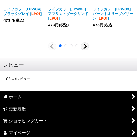
ライフカラー[LPW04]
ライフカラー[LPW05]
ライフカラー[LPW03]
ブラックグレイ
[
LP01
]
アフリカ・ダークサンド
バーントオリーブグリー
[
LP01
]
ン
[
LP01
]
473
円
(税込)
473
円
(税込)
473
円
(税込)
レビュー
0
件のレビュー
ホーム
更新履歴
ショッピングカート
マイページ