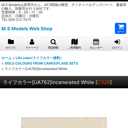
M.S Modelsは世界中から、AFV関係の模型、ディティールアップパーツ、書籍等
の輸入、卸販売を行う会社です。
営業時間：9：00～17：00
定休日：日曜日・月曜日
TEL:029-212-7475
M.S Models Web Shop
カート
カテゴリ
マイページ
商品検索
ご利用案内
カレンダー
ログイン
ホーム
>
Life color(ライフカラー塗料）
>
SIGLE COLOURS FROM CAMOUFLAGE SETS
>
ライフカラー[UA762]Incenerated White
ライフカラー[UA762]Incenerated White
[
CS29
]