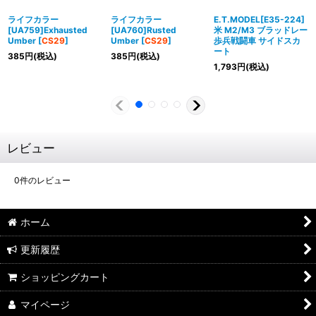
ライフカラー
ライフカラー
E.T.MODEL[E35-224]
[UA759]Exhausted
[UA760]Rusted
米 M2/M3 ブラッドレー
Umber
[
CS29
]
Umber
[
CS29
]
歩兵戦闘車 サイドスカ
ート
385
円
(税込)
385
円
(税込)
1,793
円
(税込)
レビュー
0
件のレビュー
ホーム
更新履歴
ショッピングカート
マイページ