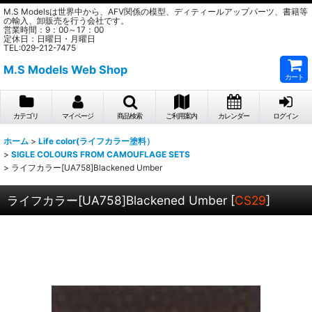
M.S Modelsは世界中から、AFV関係の模型、ディティールアップパーツ、書籍等
の輸入、卸販売を行う会社です。
営業時間：9：00～17：00
定休日：日曜日・月曜日
TEL:029-212-7475
M.S Models Web Shop
カート
カテゴリ
マイページ
商品検索
ご利用案内
カレンダー
ログイン
ホーム
>
Life color(ライフカラー塗料）
>
SIGLE COLOURS FROM CAMOUFLAGE SETS
>
ライフカラー[UA758]Blackened Umber
ライフカラー[UA758]Blackened Umber
[
CS29
]