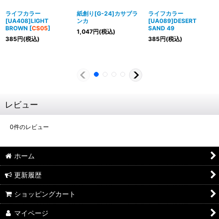
ライフカラー
紙創り[G-24]カサブラ
ライフカラー
[UA408]LIGHT
ンカ
[UA089]DESERT
BROWN
[
CS05
]
SAND 49
1,047
円
(税込)
385
円
(税込)
385
円
(税込)
レビュー
0
件のレビュー
ホーム
更新履歴
ショッピングカート
マイページ