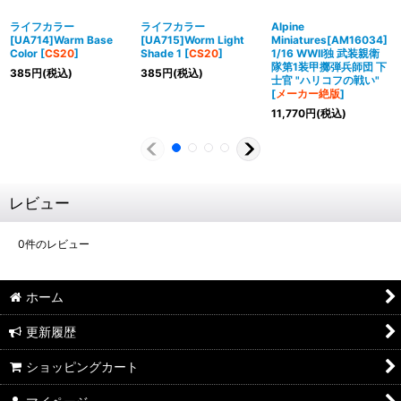
ライフカラー
ライフカラー
Alpine
[UA714]Warm Base
[UA715]Worm Light
Miniatures[AM16034]
Color
[
CS20
]
Shade 1
[
CS20
]
1/16 WWII独 武装親衛
隊第1装甲擲弾兵師団 下
385
円
(税込)
385
円
(税込)
士官 "ハリコフの戦い"
[
メーカー絶版
]
11,770
円
(税込)
レビュー
0
件のレビュー
ホーム
更新履歴
ショッピングカート