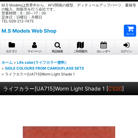
M.S Modelsは世界中から、AFV関係の模型、ディティールアップパーツ、書籍等
の輸入、卸販売を行う会社です。
営業時間：9：00～17：00
定休日：日曜日・月曜日
TEL:029-212-7475
M.S Models Web Shop
カート
カテゴリ
マイページ
商品検索
ご利用案内
カレンダー
ログイン
ホーム
>
Life color(ライフカラー塗料）
>
SIGLE COLOURS FROM CAMOUFLAGE SETS
>
ライフカラー[UA715]Worm Light Shade 1
ライフカラー[UA715]Worm Light Shade 1
[
CS20
]