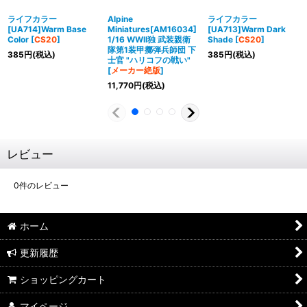
ライフカラー
Alpine
ライフカラー
[UA714]Warm Base
Miniatures[AM16034]
[UA713]Warm Dark
Color
[
CS20
]
1/16 WWII独 武装親衛
Shade
[
CS20
]
隊第1装甲擲弾兵師団 下
385
円
(税込)
385
円
(税込)
士官 "ハリコフの戦い"
[
メーカー絶版
]
11,770
円
(税込)
レビュー
0
件のレビュー
ホーム
更新履歴
ショッピングカート
マイページ