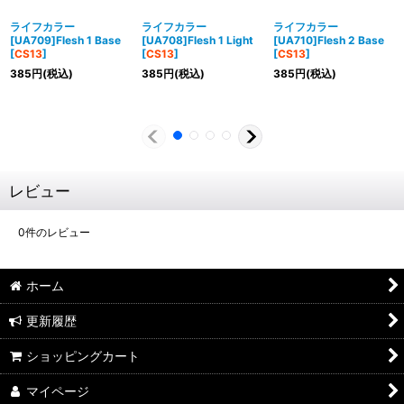
ライフカラー
ライフカラー
ライフカラー
[UA709]Flesh 1 Base
[UA708]Flesh 1 Light
[UA710]Flesh 2 Base
[
CS13
]
[
CS13
]
[
CS13
]
385
円
(税込)
385
円
(税込)
385
円
(税込)
レビュー
0
件のレビュー
ホーム
更新履歴
ショッピングカート
マイページ