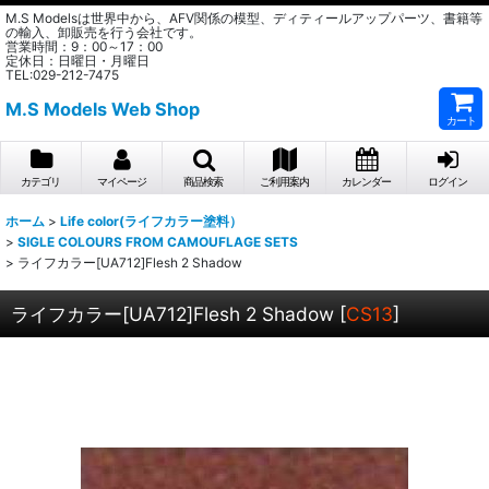
M.S Modelsは世界中から、AFV関係の模型、ディティールアップパーツ、書籍等
の輸入、卸販売を行う会社です。
営業時間：9：00～17：00
定休日：日曜日・月曜日
TEL:029-212-7475
M.S Models Web Shop
カート
カテゴリ
マイページ
商品検索
ご利用案内
カレンダー
ログイン
ホーム
>
Life color(ライフカラー塗料）
>
SIGLE COLOURS FROM CAMOUFLAGE SETS
>
ライフカラー[UA712]Flesh 2 Shadow
ライフカラー[UA712]Flesh 2 Shadow
[
CS13
]