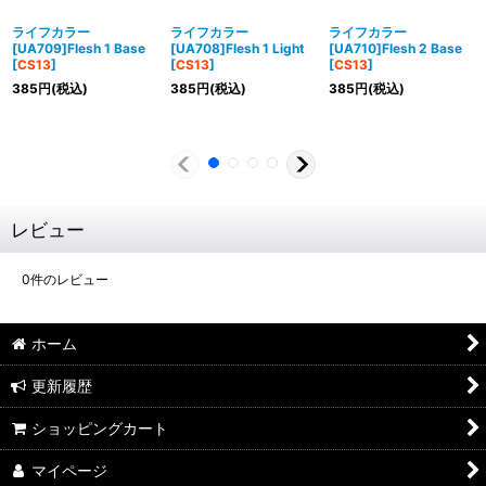
ライフカラー
ライフカラー
ライフカラー
[UA709]Flesh 1 Base
[UA708]Flesh 1 Light
[UA710]Flesh 2 Base
[
CS13
]
[
CS13
]
[
CS13
]
385
円
(税込)
385
円
(税込)
385
円
(税込)
レビュー
0
件のレビュー
ホーム
更新履歴
ショッピングカート
マイページ