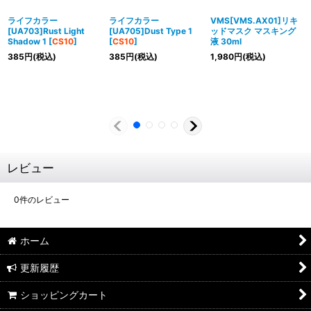
ライフカラー
ライフカラー
VMS[VMS.AX01]リキ
[UA703]Rust Light
[UA705]Dust Type 1
ッドマスク マスキング
Shadow 1
[
CS10
]
[
CS10
]
液 30ml
385
円
(税込)
385
円
(税込)
1,980
円
(税込)
レビュー
0
件のレビュー
ホーム
更新履歴
ショッピングカート