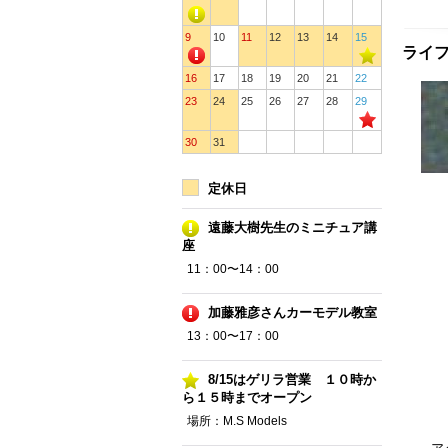
9
10
11
12
13
14
15
ライフカ
16
17
18
19
20
21
22
23
24
25
26
27
28
29
30
31
定休日
遠藤大樹先生のミニチュア講
座
11：00〜14：00
加藤雅彦さんカーモデル教室
13：00〜17：00
8/15はゲリラ営業 １０時か
ら１５時までオープン
場所：M.S Models