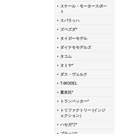
スケール・モータースポー
ト
スパラッハ
ズベズダ*
タイガーモデル
ダイナモモデルズ
タコム
タミヤ*
ダス・ヴェルク
T-MODEL
童友社*
トランペッター*
トリファクトリー (インジ
ェクション）
ハセガワ*
プラッツ*