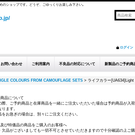
めのショップです。どうぞ、ごゆっくりお楽しみ下さい｡
.jp/
ログイン
お問い合わせ
ご利用案内
不良品の対応について
新製品のご予約商
IGLE COLOURS FROM CAMOUFLAGE SETS
>
ライフカラー[UA634]Light G
約商品について
の際、ご予約商品と在庫商品を一緒にご注文いただいた場合は予約商品が入荷
なります。
品をお急ぎの場合は、別々にご注文ください。
品及び特価品の商品をご購入のお客様へ
・欠品がございましても一切不可とさせていただきますので十分確認の上ご購