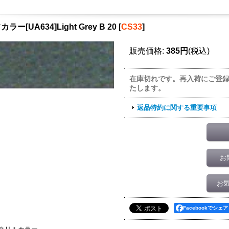
ラー[UA634]Light Grey B 20
[
CS33
]
販売価格
:
385円
(税込)
在庫切れです。再入荷にご登
たします。
返品特約に関する重要事項
お
お
Facebookでシェア