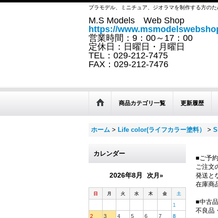
プラモデル、ミニチュア、ジオラマを制作する方のた
M.S Models Web Shop
https://www.msmodelswebshop
営業時間：9：00～17：00
定休日：日曜日・月曜日
TEL：029-212-7475
FAX：029-212-7476
商品カテゴリ一覧
更新履歴
ホーム
>
Life color(ライフカラー塗料）
>
S
カレンダー
■ご予
ご注文
2026年8月
次月»
発送と
在庫商
日
月
火
水
木
金
土
■中古
1
不良品
2
3
4
5
6
7
8