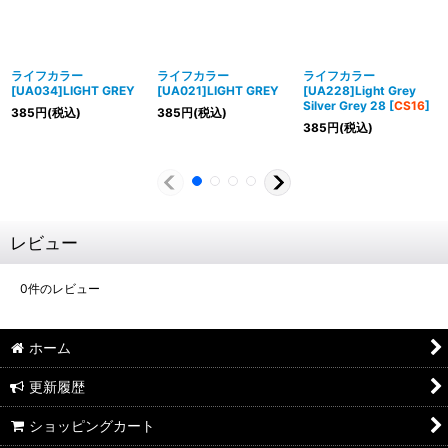
ライフカラー
ライフカラー
ライフカラー
[UA034]LIGHT GREY
[UA021]LIGHT GREY
[UA228]Light Grey
Silver Grey 28
[
CS16
]
385
円
(税込)
385
円
(税込)
385
円
(税込)
レビュー
0
件のレビュー
ホーム
更新履歴
ショッピングカート