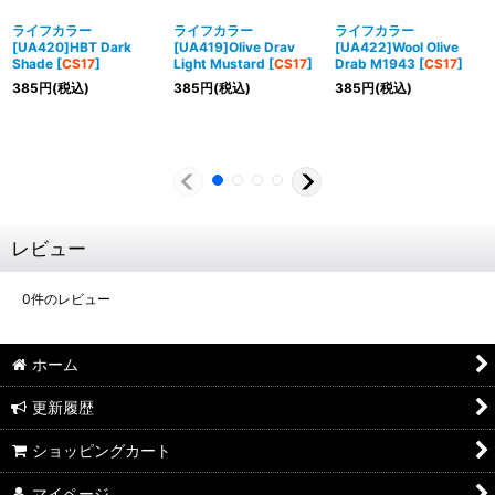
ライフカラー
ライフカラー
ライフカラー
[UA420]HBT Dark
[UA419]Olive Drav
[UA422]Wool Olive
Shade
[
CS17
]
Light Mustard
[
CS17
]
Drab M1943
[
CS17
]
385
円
(税込)
385
円
(税込)
385
円
(税込)
レビュー
0
件のレビュー
ホーム
更新履歴
ショッピングカート
マイページ