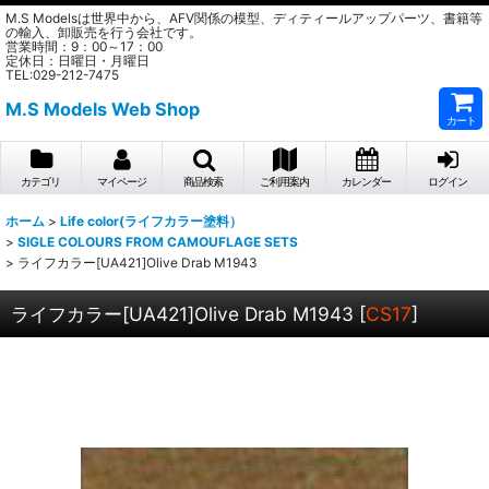
M.S Modelsは世界中から、AFV関係の模型、ディティールアップパーツ、書籍等
の輸入、卸販売を行う会社です。
営業時間：9：00～17：00
定休日：日曜日・月曜日
TEL:029-212-7475
M.S Models Web Shop
カート
カテゴリ
マイページ
商品検索
ご利用案内
カレンダー
ログイン
ホーム
>
Life color(ライフカラー塗料）
>
SIGLE COLOURS FROM CAMOUFLAGE SETS
>
ライフカラー[UA421]Olive Drab M1943
ライフカラー[UA421]Olive Drab M1943
[
CS17
]