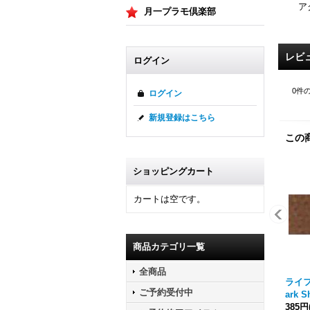
ア
月一プラモ倶楽部
レビ
ログイン
0
件
ログイン
新規登録はこちら
この
ショッピングカート
カートは空です。
商品カテゴリ一覧
全商品
ライフ
ご予約受付中
ark S
385円