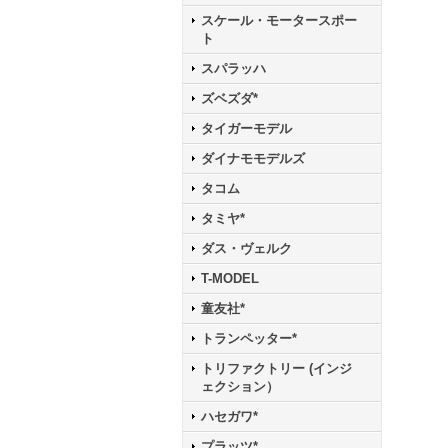
スケール・モータースポー
ト
スパラッハ
ズベズダ*
タイガーモデル
ダイナモモデルズ
タコム
タミヤ*
ダス・ヴェルク
T-MODEL
童友社*
トランペッター*
トリファクトリー (インジ
ェクション）
ハセガワ*
プラッツ*