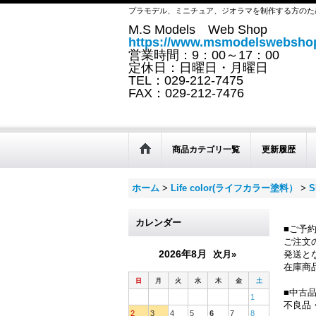
プラモデル、ミニチュア、ジオラマを制作する方のた
M.S Models Web Shop
https://www.msmodelswebshop
営業時間：9：00～17：00
定休日：日曜日・月曜日
TEL：029-212-7475
FAX：029-212-7476
商品カテゴリ一覧
更新履歴
ホーム
>
Life color(ライフカラー塗料）
>
S
カレンダー
■ご予
ご注文
2026年8月
次月»
発送と
在庫商
日
月
火
水
木
金
土
■中古
1
不良品
2
3
4
5
6
7
8