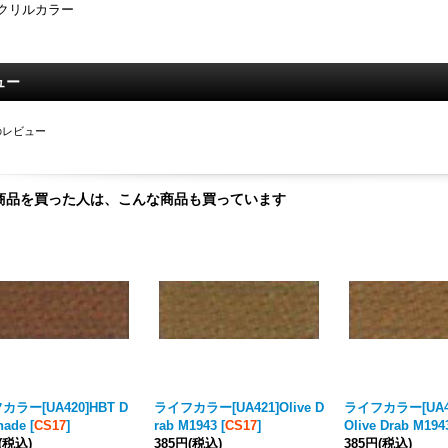
クリルカラー
ュー
のレビュー
商品を買った人は、こんな商品も買っています
カラー[UA420]HBT D
ライフカラー[UA421]Olive D
ライフカラー[UA42
hade
[
CS17
]
rab M1943
[
CS17
]
Olive Drab M194
(税込)
385円
(税込)
385円
(税込)