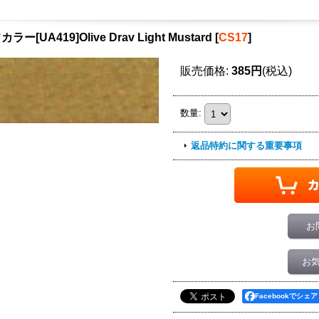
ラー[UA419]Olive Drav Light Mustard
[
CS17
]
販売価格
:
385円
(税込)
数量
:
返品特約に関する重要事項
お
お
Facebookでシェア