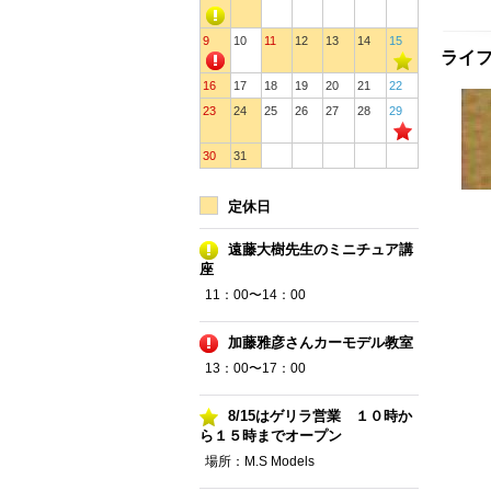
9
10
11
12
13
14
15
ライフカ
16
17
18
19
20
21
22
23
24
25
26
27
28
29
30
31
定休日
遠藤大樹先生のミニチュア講
座
11：00〜14：00
加藤雅彦さんカーモデル教室
13：00〜17：00
8/15はゲリラ営業 １０時か
ら１５時までオープン
場所：M.S Models