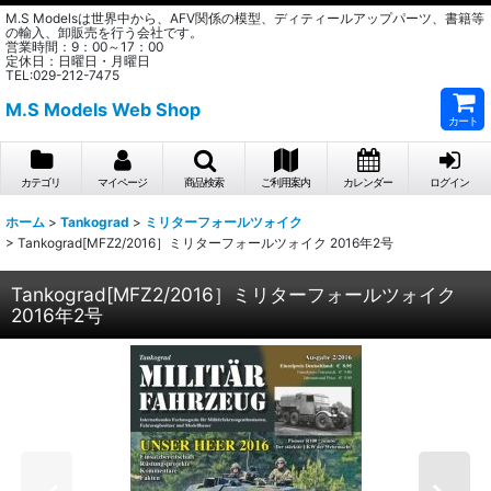
M.S Modelsは世界中から、AFV関係の模型、ディティールアップパーツ、書籍等
の輸入、卸販売を行う会社です。
営業時間：9：00～17：00
定休日：日曜日・月曜日
TEL:029-212-7475
M.S Models Web Shop
カート
カテゴリ
マイページ
商品検索
ご利用案内
カレンダー
ログイン
ホーム
>
Tankograd
>
ミリターフォールツォイク
>
Tankograd[MFZ2/2016］ミリターフォールツォイク 2016年2号
Tankograd[MFZ2/2016］ミリターフォールツォイク
2016年2号