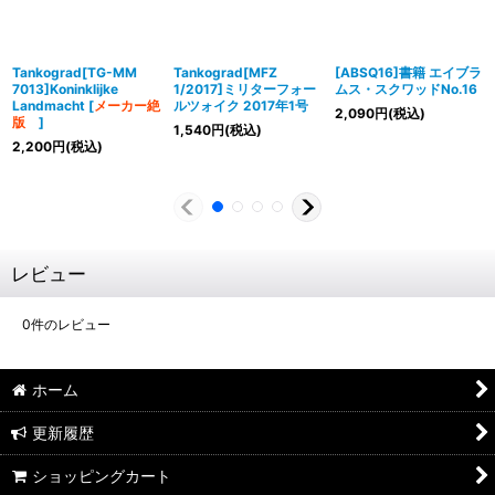
Tankograd[TG-MM
Tankograd[MFZ
[ABSQ16]書籍 エイブラ
7013]Koninklijke
1/2017]ミリターフォー
ムス・スクワッドNo.16
Landmacht
[
メーカー絶
ルツォイク 2017年1号
2,090
円
(税込)
版
]
1,540
円
(税込)
2,200
円
(税込)
レビュー
0
件のレビュー
ホーム
更新履歴
ショッピングカート