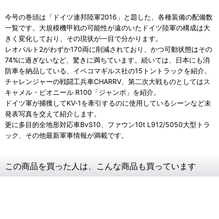
今号の巻頭は「ドイツ連邦陸軍2016」と題した、各種装備の配備数
一覧です。大規模機甲戦の可能性が遠のいたドイツ陸軍の構成は大
きく変化しており、その現状が一目で分かります。
レオパルト2がわずか170両に削減されており、かつ可動状態はその
74%に過ぎないなど、驚きに満ちています。続いては、日本にも消
防車を納品している、イベコマギルス社の15トントラックを紹介。
チャレンジャーの戦闘工兵車CHARRV、第二次大戦ものとしてはス
キャメル・ピオニール R100「ジャンボ」を紹介。
ドイツ軍が捕獲してKV-1を牽引するのに使用しているシーンなど未
発表写真を交えて紹介します。
更に多目的全地形対応車BvS10、ファウン10t L912/5050大型トラ
ック、その他最新軍事情報が満載です。
この商品を買った人は、こんな商品も買っています