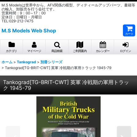
M.S Modelsは世界中から、AFV関係の模型、ディティールアップパーツ、書籍等
の輸入、卸販売を行う会社です。
営業時間：9：00～17：00
定休日：日曜日・月曜日
TEL:029-212-7475
M.S Models Web Shop
カート
カテゴリ
マイページ
商品検索
ご利用案内
カレンダー
ログイン
ホーム
>
Tankograd
>
別冊シリーズ
>
Tankograd[TG-BRIT-CWT] 英軍 冷戦期の軍用トラック 1945-79
Tankograd[TG-BRIT-CWT] 英軍 冷戦期の軍用トラッ
ク 1945-79