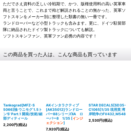
ただでさえ資料の乏しい冷戦期で、かつ、版権使用料の高い英軍車
両と言うことで、これまで殆ど解説されることの無かった、英軍ソ
フトスキンをメーカー別に整理した類書の無い一冊です。
ランドローバーなど小型トラックも含みます。更に、ドイツ駐留部
隊に納品されたドイツ製トラックについても解説。
ソフトスキンファン、英軍ファン必携の内容です！
この商品を買った人は、こんな商品も買っています
Tankograd[MFZ-S
AKインタラクティブ
STAR DECALS[SD35-
5066]独 ウニモグ 1.5ト
[AK35012]ランドロー
C1065]1/35 現用英 湾
ン'S' Part.1 開発/技術/細
バー88シリーズIIA ロ
岸戦争のFV432,M548
部ディティール
ーバー8 1/35
[
インジ
2,530
円
(税込)
ェクション
]
2,200
円
(税込)
7,920
円
(税込)