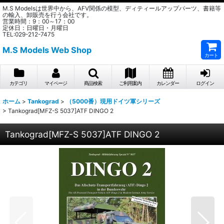
M.S Modelsは世界中から、AFV関係の模型、ディティールアップパーツ、書籍等
の輸入、卸販売を行う会社です。
営業時間：9：00～17：00
定休日：日曜日・月曜日
TEL:029-212-7475
M.S Models Web Shop
カート
カテゴリ
マイページ
商品検索
ご利用案内
カレンダー
ログイン
ホーム
>
Tankograd
>
（5000番）現用ドイツ軍シリーズ
>
Tankograd[MFZ-S 5037]ATF DINGO 2
Tankograd[MFZ-S 5037]ATF DINGO 2