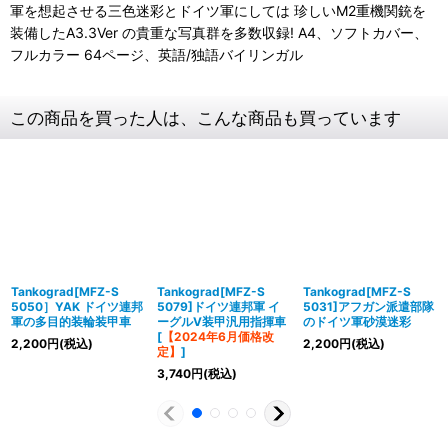
軍を想起させる三色迷彩とドイツ軍にしては 珍しいM2重機関銃を
装備したA3.3Ver の貴重な写真群を多数収録! A4、ソフトカバー、
フルカラー 64ページ、英語/独語バイリンガル
この商品を買った人は、こんな商品も買っています
Tankograd[MFZ-S
Tankograd[MFZ-S
Tankograd[MFZ-S
5050］YAK ドイツ連邦
5079]ドイツ連邦軍 イ
5031]アフガン派遣部隊
軍の多目的装輪装甲車
ーグルV装甲汎用指揮車
のドイツ軍砂漠迷彩
[
【2024年6月価格改
2,200
円
(税込)
2,200
円
(税込)
定】
]
3,740
円
(税込)