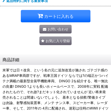
返品特約に関する重要事項
カートに入れる
お問い合わせ
お気に入り登録
商品詳細
米軍では日々改良、という名の元に追加改造が施され ゴテゴテ感の
あるMRAP車両群ですが、戦車王国ドイツ ならでは?の端正かつハイ
テク満載の最新型全装甲機動車両、 DINGO 2を紹介する、唯一無比
の良書! DINGO 1よりも長いホィールベースで、2008年に実戦 配備
されたもので、それ故?まだキット化されていませんが 近い将来発
売されることは間違いないでしょう。 基本となる偵察/警備タイプ
は勿論、射撃感知装置車、メンテ ナンス車、スピーカー車、レーダ
ー車、そして、2011年の 4月に配備され、迷彩は往時のWWIIドイツ