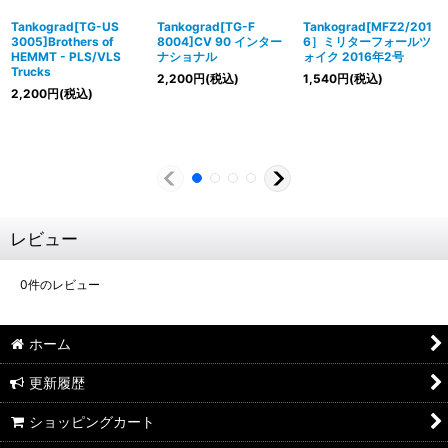
Tankograd[TG-US
Tankograd[TG-F
Tankograd[MFZ2/201
3005]Brothers of
8004]CV 90 インター
6］ミリターフォールツ
HEMMT - PLS/VLS
ナショナル
ォイク 2016年2号
Trucks
2,200
円
(税込)
1,540
円
(税込)
2,200
円
(税込)
レビュー
0
件のレビュー
ホーム
更新履歴
ショッピングカート