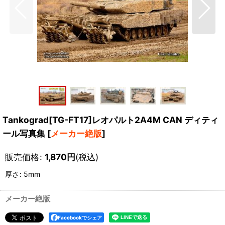
Tankograd[TG-FT17]レオパルト2A4M CAN ディティ
ール写真集
[
メーカー絶版
]
販売価格
:
1,870
円
(税込)
厚さ
:
5mm
メーカー絶版
Facebookでシェア