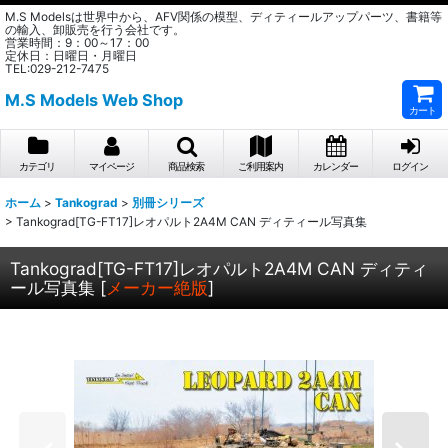
M.S Modelsは世界中から、AFV関係の模型、ディティールアップパーツ、書籍等
の輸入、卸販売を行う会社です。
営業時間：9：00～17：00
定休日：日曜日・月曜日
TEL:029-212-7475
M.S Models Web Shop
カート
カテゴリ
マイページ
商品検索
ご利用案内
カレンダー
ログイン
ホーム
>
Tankograd
>
別冊シリーズ
>
Tankograd[TG-FT17]レオパルト2A4M CAN ディティール写真集
Tankograd[TG-FT17]レオパルト2A4M CAN ディティ
ール写真集
[
メーカー絶版
]