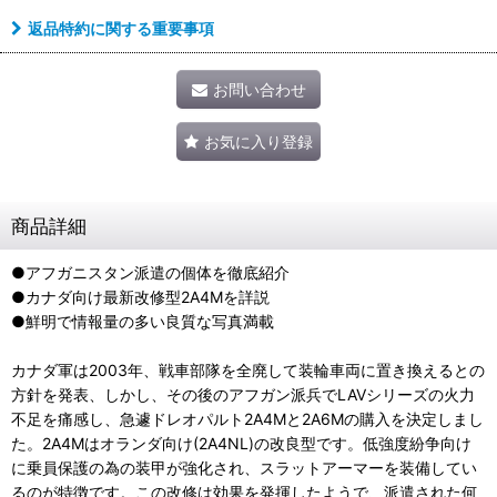
返品特約に関する重要事項
お問い合わせ
お気に入り登録
商品詳細
●アフガニスタン派遣の個体を徹底紹介
●カナダ向け最新改修型2A4Mを詳説
●鮮明で情報量の多い良質な写真満載
カナダ軍は2003年、戦車部隊を全廃して装輪車両に置き換えるとの
方針を発表、しかし、その後のアフガン派兵でLAVシリーズの火力
不足を痛感し、急遽ドレオパルト2A4Mと2A6Mの購入を決定しまし
た。2A4Mはオランダ向け(2A4NL)の改良型です。低強度紛争向け
に乗員保護の為の装甲が強化され、スラットアーマーを装備してい
るのが特徴です。この改修は効果を発揮したようで、派遣された何