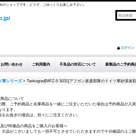
めのショップです。どうぞ、ごゆっくりお楽しみ下さい｡
.jp/
ログイン
お問い合わせ
ご利用案内
不良品の対応について
新製品のご予約商
イツ軍シリーズ
>
Tankograd[MFZ-S 5031]アフガン派遣部隊のドイツ軍砂漠迷
約商品について
の際、ご予約商品と在庫商品を一緒にご注文いただいた場合は予約商品が入荷
なります。
品をお急ぎの場合は、別々にご注文ください。
品及び特価品の商品をご購入のお客様へ
・欠品がございましても一切不可とさせていただきますので十分確認の上ご購