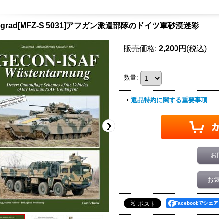
kograd[MFZ-S 5031]アフガン派遣部隊のドイツ軍砂漠迷彩
販売価格
:
2,200円
(税込)
数量
:
返品特約に関する重要事項
お
お
Facebookでシェア