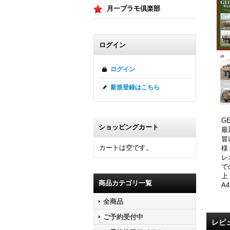
月一プラモ倶楽部
ログイン
ログイン
新規登録はこちら
G
ショッピングカート
最
冒
カートは空です。
様
レ
で
上
商品カテゴリ一覧
A
全商品
ご予約受付中
レビ