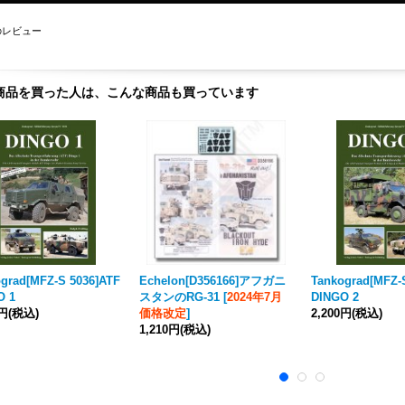
のレビュー
商品を買った人は、こんな商品も買っています
grad[MFZ-S 5036]ATF
Echelon[D356166]アフガニ
Tankograd[MFZ-
O 1
スタンのRG-31
[
2024年7月
DINGO 2
0円
(税込)
価格改定
]
2,200円
(税込)
1,210円
(税込)