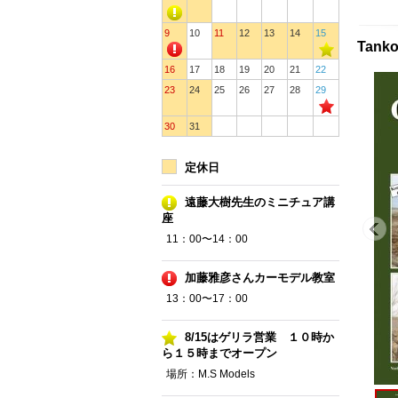
9
10
11
12
13
14
15
Tan
16
17
18
19
20
21
22
23
24
25
26
27
28
29
30
31
定休日
遠藤大樹先生のミニチュア講
座
11：00〜14：00
加藤雅彦さんカーモデル教室
13：00〜17：00
8/15はゲリラ営業 １０時か
ら１５時までオープン
場所：M.S Models