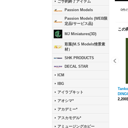
ご予約終了アイテム
Passion Models
0
件
Passion Models (WEB限
定品/サービス品)
この
MJ Miniatures(3D)
彩葉(M.S Models情景素
材）
SHK PRODUCTS
DECAL STAR
ICM
IBG
Tanko
アイラブキット
DING
2,20
アオシマ*
アカデミー*
アスカモデル*
アミュージングホビー