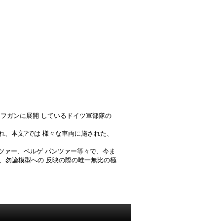
としてアフガンに展開 しているドイツ軍部隊の
れ、本文?では 様々な車両に施された、
パンツァー、ベルゲ パンツァー等々で、今ま
で、勿論模型への 反映の際の唯一無比の極