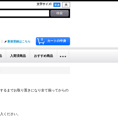
文字サイズ
:
0
カートの中身
新規登録はこちら
品
入荷済商品
おすすめ商品
彩
するまでお取り置きになり全て揃ってからの
入ください。