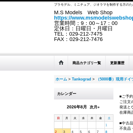
プラモデル、ミニチュア、ジオラマを制作する方のた
M.S Models Web Shop
https://www.msmodelswebshop
営業時間：9：00～17：00
定休日：日曜日・月曜日
TEL：029-212-7475
FAX：029-212-7476
商品カテゴリ一覧
更新履歴
ホーム
>
Tankograd
>
（5000番）現用ド
カレンダー
■ご予
ご注文
2026年8月
次月»
発送と
在庫商
日
月
火
水
木
金
土
■中古
1
不良品
2
3
4
5
6
7
8