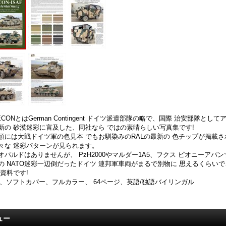
ECONとはGerman Contingent ドイツ派遣部隊の略で、国際 治安部隊
新の 砂漠迷彩に言及した、同社なら ではの素晴らしい写真集です!
頭には大戦ドイツ軍の色見本 でもお馴染みのRALの最新の 色チップが掲載さ
々な 迷彩パターンが見られます。
オパルドはありませんが、 PzH2000やマルダー1A5、フクス ピオニーア
の NATO迷彩一辺倒だったドイツ 連邦軍車両がまるで別物に 思えるくらい
 資料です!
4、ソフトカバー、フルカラー、 64ページ、英語/独語バイリンガル
ュー