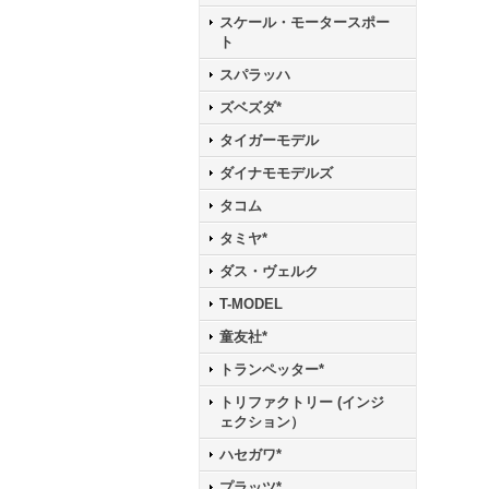
スケール・モータースポー
ト
スパラッハ
ズベズダ*
タイガーモデル
ダイナモモデルズ
タコム
タミヤ*
ダス・ヴェルク
T-MODEL
童友社*
トランペッター*
トリファクトリー (インジ
ェクション）
ハセガワ*
プラッツ*