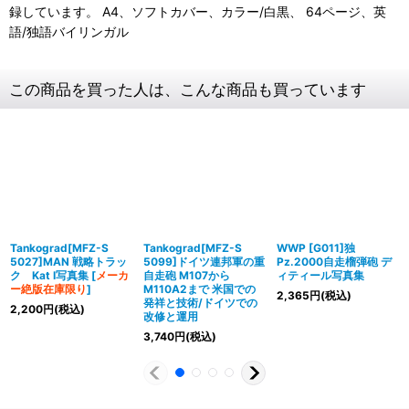
録しています。 A4、ソフトカバー、カラー/白黒、 64ページ、英
語/独語バイリンガル
この商品を買った人は、こんな商品も買っています
Tankograd[MFZ-S
Tankograd[MFZ-S
WWP [G011]独
5027]MAN 戦略トラッ
5099]ドイツ連邦軍の重
Pz.2000自走榴弾砲 デ
ク Kat I写真集
[
メーカ
自走砲 M107から
ィティール写真集
ー絶版在庫限り
]
M110A2まで 米国での
2,365
円
(税込)
発祥と技術/ドイツでの
2,200
円
(税込)
改修と運用
3,740
円
(税込)