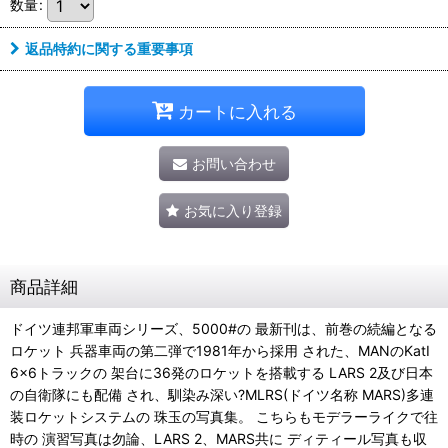
数量
:
返品特約に関する重要事項
カートに入れる
お問い合わせ
お気に入り登録
商品詳細
ドイツ連邦軍車両シリーズ、5000#の 最新刊は、前巻の続編となる
ロケット 兵器車両の第二弾で1981年から採用 された、MANのKatI
6x6トラックの 架台に36発のロケットを搭載する LARS 2及び日本
の自衛隊にも配備 され、馴染み深い?MLRS(ドイツ名称 MARS)多連
装ロケットシステムの 珠玉の写真集。 こちらもモデラーライクで往
時の 演習写真は勿論、LARS 2、MARS共に ディティール写真も収