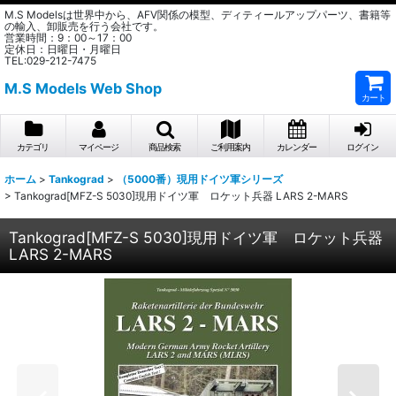
M.S Modelsは世界中から、AFV関係の模型、ディティールアップパーツ、書籍等
の輸入、卸販売を行う会社です。
営業時間：9：00～17：00
定休日：日曜日・月曜日
TEL:029-212-7475
M.S Models Web Shop
カート
カテゴリ
マイページ
商品検索
ご利用案内
カレンダー
ログイン
ホーム
>
Tankograd
>
（5000番）現用ドイツ軍シリーズ
>
Tankograd[MFZ-S 5030]現用ドイツ軍 ロケット兵器 LARS 2-MARS
Tankograd[MFZ-S 5030]現用ドイツ軍 ロケット兵器
LARS 2-MARS