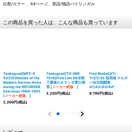
白黒/カラー 、64ページ、英語/独語バイリンガル
この商品を買った人は、こんな商品も買っています
Tankograd[MFZ-S
Tankograd[TG-MM
Friul Model[ATL-
5020]Vehicles of the
7018]Free Lion 88冷戦
113]1/35 現用独 マルダ
Modern German Army
下最後のオランダ軍の演
ー歩兵戦闘車
during the REFORGER
習
[
メーカー絶版
]
A1/A2/A3/A4*
Exercises 1969-1993
2,200
円
(税込)
9,790
円
(税込)
[
メーカー絶版
]
2,200
円
(税込)
レビュー