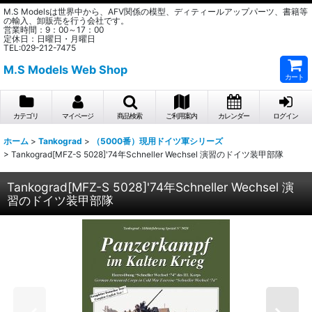
M.S Modelsは世界中から、AFV関係の模型、ディティールアップパーツ、書籍等
の輸入、卸販売を行う会社です。
営業時間：9：00～17：00
定休日：日曜日・月曜日
TEL:029-212-7475
M.S Models Web Shop
カート
カテゴリ
マイページ
商品検索
ご利用案内
カレンダー
ログイン
ホーム
>
Tankograd
>
（5000番）現用ドイツ軍シリーズ
>
Tankograd[MFZ-S 5028]'74年Schneller Wechsel 演習のドイツ装甲部隊
Tankograd[MFZ-S 5028]'74年Schneller Wechsel 演
習のドイツ装甲部隊