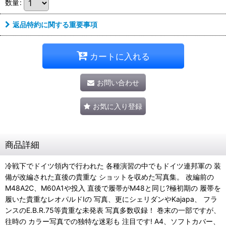
数量
:
返品特約に関する重要事項
カートに入れる
お問い合わせ
お気に入り登録
商品詳細
冷戦下でドイツ領内で行われた 各種演習の中でもドイツ連邦軍の 装
備が改編された直後の貴重な ショットを収めた写真集。 改編前の
M48A2C、M60A1や投入 直後で履帯がM48と同じ?極初期の 履帯を
履いた貴重なレオパルドIの 写真、更にシェリダンやKajapa、 フラ
ンスのE.B.R.75等貴重な未発表 写真多数収録！ 巻末の一部ですが、
往時の カラー写真での独特な迷彩も 注目です! A4、ソフトカバー、