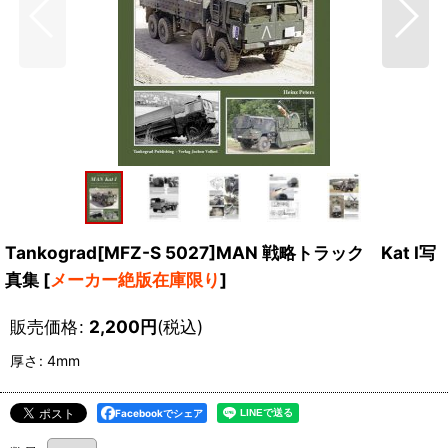
Tankograd[MFZ-S 5027]MAN 戦略トラック Kat I写
真集
[
メーカー絶版在庫限り
]
販売価格
:
2,200
円
(税込)
厚さ
:
4mm
Facebookでシェア