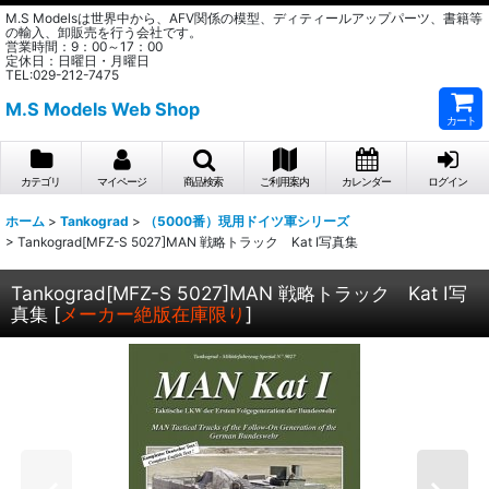
M.S Modelsは世界中から、AFV関係の模型、ディティールアップパーツ、書籍等
の輸入、卸販売を行う会社です。
営業時間：9：00～17：00
定休日：日曜日・月曜日
TEL:029-212-7475
M.S Models Web Shop
カート
カテゴリ
マイページ
商品検索
ご利用案内
カレンダー
ログイン
ホーム
>
Tankograd
>
（5000番）現用ドイツ軍シリーズ
>
Tankograd[MFZ-S 5027]MAN 戦略トラック Kat I写真集
Tankograd[MFZ-S 5027]MAN 戦略トラック Kat I写
真集
[
メーカー絶版在庫限り
]