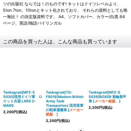
ツの出版社 ならでは！のものです! キットはドイツレベルより、
5ton 7ton、10tonとキット化されており、 それらの資料としても唯
一無比！ の決定版資料です。 A4、ソフトカバー、カラー/白黒 64
ページ、英語/独語バイリンガル
この商品を買った人は、こんな商品も買っています
Tankograd[MFZ-S
Tankograd[TG-
Tankograd[MFZ-S
5030]現用ドイツ軍 ロ
F9016]Modern British
5039]BOXER 装輪装甲
ケット兵器 LARS 2-
Army Tank
車
[
メーカー絶版
]
MARS
Transporters 現用英軍
2,200
円
(税込)
の戦車運搬車
[
メーカー
2,200
円
(税込)
絶版
]
2,200
円
(税込)