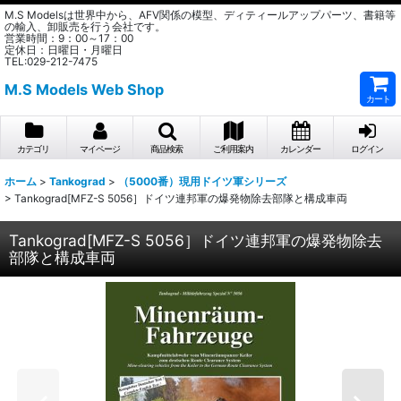
M.S Modelsは世界中から、AFV関係の模型、ディティールアップパーツ、書籍等
の輸入、卸販売を行う会社です。
営業時間：9：00～17：00
定休日：日曜日・月曜日
TEL:029-212-7475
M.S Models Web Shop
カート
カテゴリ
マイページ
商品検索
ご利用案内
カレンダー
ログイン
ホーム
>
Tankograd
>
（5000番）現用ドイツ軍シリーズ
>
Tankograd[MFZ-S 5056］ドイツ連邦軍の爆発物除去部隊と構成車両
Tankograd[MFZ-S 5056］ドイツ連邦軍の爆発物除去
部隊と構成車両