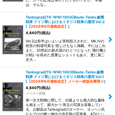
は、そんな…
Tankograd[TG-WWI 1004]Beute-Tanks 鹵獲
戦車 ドイツ軍におけるイギリス戦車の運用 Vol.2
[
【2024年6月価格改定】
]
4,840
円
(税込)
Vol.2は前半はいよいよ実戦投入された、Mk.IVの
初見の戦場写真を 惜しげもなく掲載。中にはこれ
また、20世紀の新兵器のひとつとなった 飛行機と
の戦いを収めた貴重なショットもあり、更に第二
次大…
Tankograd[TG-WWI 1003]Beute-Tanks 鹵獲
戦車 ドイツ軍におけるイギリス戦車の運用 Vol.1
[
【2024年6月価格改定】メーカー絶版在庫限り
]
4,840
円
(税込)
メーカー絶版
第一次大戦物に関して、出版よりも個人的な趣味
も相まって、膨大かつ 珠玉の写真を収集してい
る、お馴染みTankogradのオーナー、ヨッヘン氏
ならではの唯一無比の決定版の写真集。A7Vとい