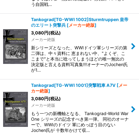
う自国戦…
Tankograd[TG-WWI 1002]Sturmtruppen 皇帝
のエリート突撃兵
[
メーカー絶版
]
3,080
円
(税込)
メーカー絶版
新シリーズとなった、WWIドイツ軍シリーズの第
二弾は、中々資料に 恵まれない中、"よくぞ、こ
こまで"と本当に唸ってしまうほどの唯一無比の
決定版と言える資料写真集!!!オーナーのJochen氏
が1…
Tankograd[TG-WWI 1001]突撃戦車 A7V
[
メー
カー絶版
]
3,080
円
(税込)
メーカー絶版
もう一つの新機軸となる、 Tankograd-World War
One シリーズの記念すべき第一弾。 同社のオーナ
ーで、WWIのドイツ 軍にめっぽう目のない
Jochen氏が 十数年かけて収…