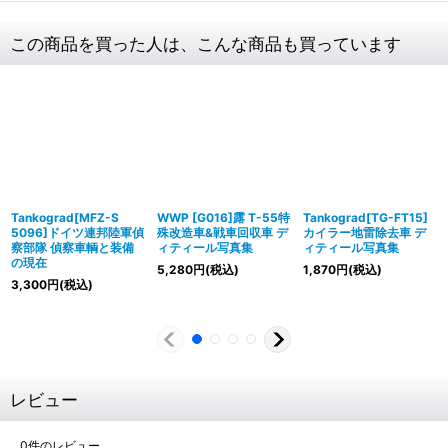
この商品を買った人は、こんな商品も買っています
Tankograd[MFZ-S
WWP [G016]露 T-55特
Tankograd[TG-FT15]
5096]ドイツ連邦陸軍偵
殊改造車&戦車回収車 デ
カイラー地雷除去車 デ
察部隊 偵察車輌と装備
ィティール写真集
ィティール写真集
の現在
5,280
円
(税込)
1,870
円
(税込)
3,300
円
(税込)
レビュー
0
件のレビュー