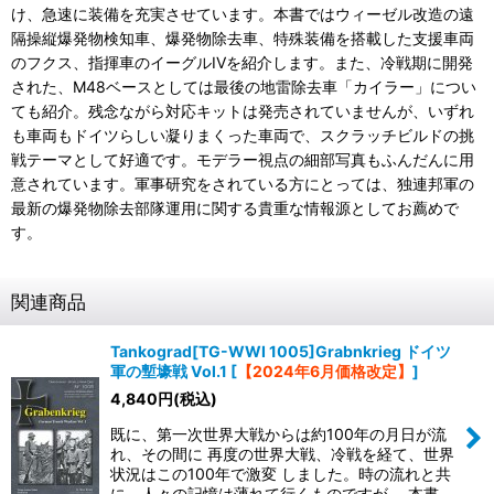
け、急速に装備を充実させています。本書ではウィーゼル改造の遠
隔操縦爆発物検知車、爆発物除去車、特殊装備を搭載した支援車両
のフクス、指揮車のイーグルIVを紹介します。また、冷戦期に開発
された、M48ベースとしては最後の地雷除去車「カイラー」につい
ても紹介。残念ながら対応キットは発売されていませんが、いずれ
も車両もドイツらしい凝りまくった車両で、スクラッチビルドの挑
戦テーマとして好適です。モデラー視点の細部写真もふんだんに用
意されています。軍事研究をされている方にとっては、独連邦軍の
最新の爆発物除去部隊運用に関する貴重な情報源としてお薦めで
す。
関連商品
Tankograd[TG-WWI 1005]Grabnkrieg ドイツ
軍の塹壕戦 Vol.1
[
【2024年6月価格改定】
]
4,840
円
(税込)
既に、第一次世界大戦からは約100年の月日が流
れ、その間に 再度の世界大戦、冷戦を経て、世界
状況はこの100年で激変 しました。時の流れと共
に、人々の記憶は薄れて行くものですが、 本書