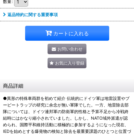
数量
:
返品特約に関する重要事項
カートに入れる
お問い合わせ
お気に入り登録
商品詳細
●異形の特殊車両群を初めて紹介 伝統的にドイツ軍は地雷設置やブ
ービートラップの研究に余念が無い軍隊でした。一方、地雷除去部
隊については、ドイツ連邦軍の防衛軍的性格と予算不足から冷戦終
結時にはかなり縮小されていました。しかし、NATO域外派遣が認
められ、国際平和維持活動に積極的に参加するようになった現在、
IEDを始めとする爆発物の検知と除去を最重要課題のひとつと位置づ