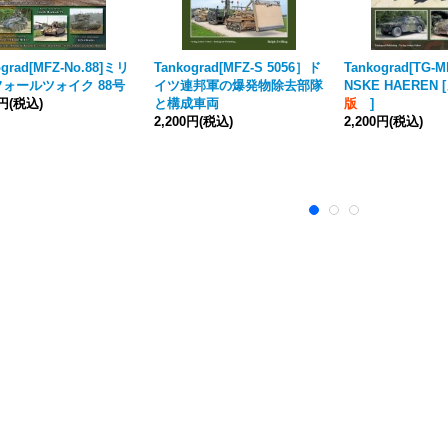
ograd[MFZ-No.88]ミリ
Tankograd[MFZ-S 5056］ド
Tankograd[TG-M
ォールツォイク 88号
イツ連邦軍の爆発物除去部隊
NSKE HAEREN
[
0円
(税込)
と構成車両
版
]
2,200円
(税込)
2,200円
(税込)