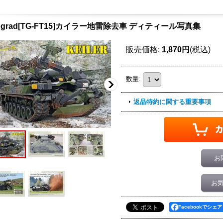
kograd[TG-FT15]カイラー地雷除去車 ディティール写真集
販売価格
:
1,870円
(税込)
数量
:
返品特約に関する重要事項
お
お
Facebookでシェア