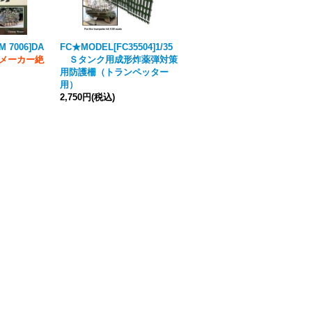
M 7006]DA
FC★MODEL[FC35504]1/35
FC★MODEL[FC37206]M113
メーカー絶
Ｓタンク用成形炸薬弾対策
Bundeswehr, escala 1/35.
用防護柵（トランペッター
4,840円
(税込)
用）
2,750円
(税込)