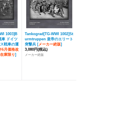
WI 1003]B
Tankograd[TG-WWI 1002]St
鹵獲戦車 ドイツ
urmtruppen 皇帝のエリート
ス戦車の運
突撃兵
[
メーカー絶版
]
4年6月価格改
3,080円
(税込)
在庫限り
]
メーカー絶版