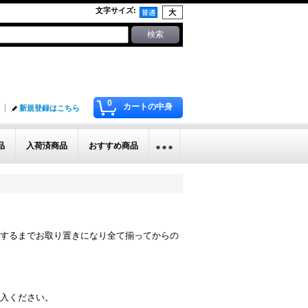
文字サイズ
:
0
カートの中身
新規登録はこちら
品
入荷済商品
おすすめ商品
するまでお取り置きになり全て揃ってからの
入ください。