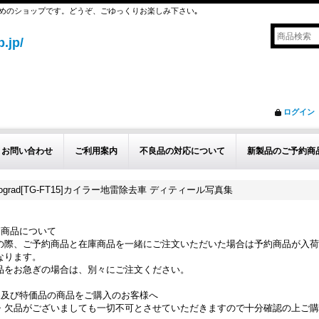
めのショップです。どうぞ、ごゆっくりお楽しみ下さい｡
.jp/
ログイン
お問い合わせ
ご利用案内
不良品の対応について
新製品のご予約商
kograd[TG-FT15]カイラー地雷除去車 ディティール写真集
約商品について
の際、ご予約商品と在庫商品を一緒にご注文いただいた場合は予約商品が入荷
なります。
品をお急ぎの場合は、別々にご注文ください。
品及び特価品の商品をご購入のお客様へ
・欠品がございましても一切不可とさせていただきますので十分確認の上ご購