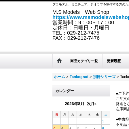
プラモデル、ミニチュア、ジオラマを制作する方のた
M.S Models Web Shop
https://www.msmodelswebshop
営業時間：9：00～17：00
定休日：日曜日・月曜日
TEL：029-212-7475
FAX：029-212-7476
商品カテゴリ一覧
更新履歴
ホーム
>
Tankograd
>
別冊シリーズ
>
Tan
カレンダー
■ご予
ご注文
2026年8月
次月»
発送と
在庫商
日
月
火
水
木
金
土
■中古
1
不良品
2
3
4
5
6
7
8