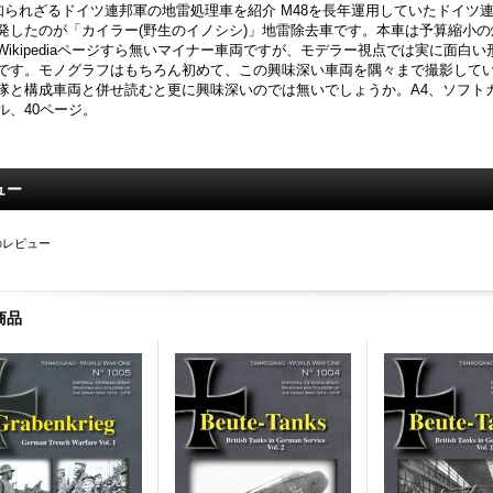
知られざるドイツ連邦軍の地雷処理車を紹介 M48を長年運用していたドイツ
発したのが「カイラー(野生のイノシシ)」地雷除去車です。本車は予算縮小
Wikipediaページすら無いマイナー車両ですが、モデラー視点では実に面
です。モノグラフはもちろん初めて、この興味深い車両を隅々まで撮影していま
隊と構成車両と併せ読むと更に興味深いのでは無いでしょうか。A4、ソフトカ
ル、40ページ。
ュー
のレビュー
商品