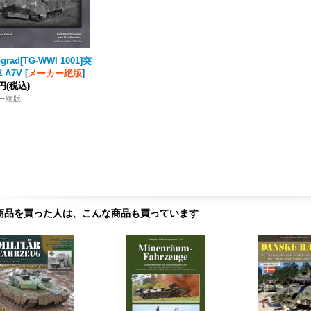
ograd[TG-WWI 1001]突
 A7V
[
メーカー絶版
]
0円
(税込)
カー絶版
商品を買った人は、こんな商品も買っています