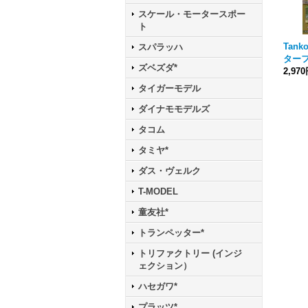
スケール・モータースポー
ト
Tank
スパラッハ
ターフ
ズベズダ*
2,97
タイガーモデル
ダイナモモデルズ
タコム
タミヤ*
ダス・ヴェルク
T-MODEL
童友社*
トランペッター*
トリファクトリー (インジ
ェクション）
ハセガワ*
プラッツ*