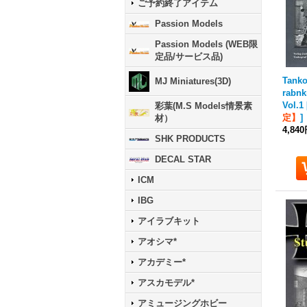
ご予約終了アイテム
Passion Models
Passion Models (WEB限
定品/サービス品)
Tanko
MJ Miniatures(3D)
rab
Vol.1
彩葉(M.S Models情景素
定】
]
材）
4,84
SHK PRODUCTS
DECAL STAR
ICM
IBG
アイラブキット
アオシマ*
アカデミー*
アスカモデル*
アミュージングホビー