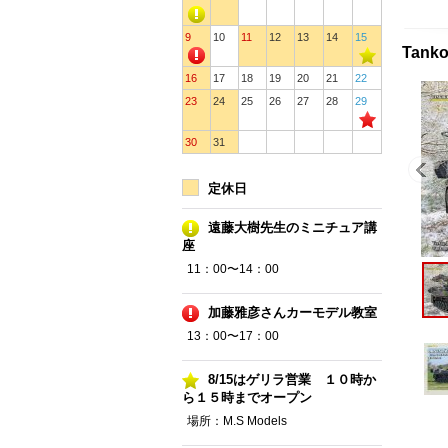
9
10
11
12
13
14
15
Tan
16
17
18
19
20
21
22
23
24
25
26
27
28
29
30
31
定休日
遠藤大樹先生のミニチュア講
座
11：00〜14：00
加藤雅彦さんカーモデル教室
13：00〜17：00
8/15はゲリラ営業 １０時か
ら１５時までオープン
場所：M.S Models