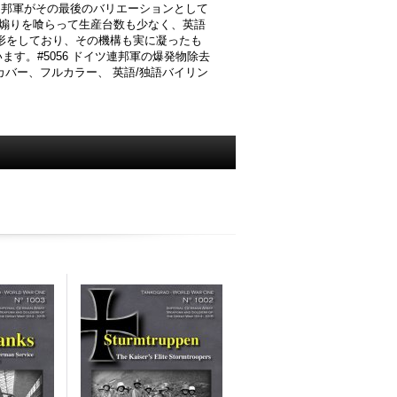
連邦軍がその最後のバリエーションとして
の煽りを喰らって生産台数も少なく、英語
白い形をしており、その機構も実に凝ったも
す。#5056 ドイツ連邦軍の爆発物除去
バー、フルカラー、 英語/独語バイリン