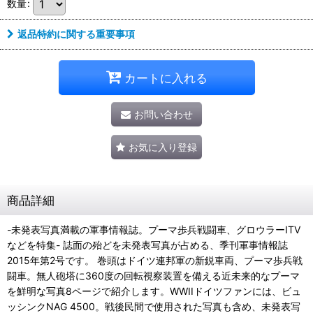
数量
:
返品特約に関する重要事項
カートに入れる
お問い合わせ
お気に入り登録
商品詳細
-未発表写真満載の軍事情報誌。プーマ歩兵戦闘車、グロウラーITV
などを特集- 誌面の殆どを未発表写真が占める、季刊軍事情報誌
2015年第2号です。 巻頭はドイツ連邦軍の新鋭車両、プーマ歩兵戦
闘車。無人砲塔に360度の回転視察装置を備える近未来的なプーマ
を鮮明な写真8ページで紹介します。WWIIドイツファンには、ビュ
ッシンクNAG 4500。戦後民間で使用された写真も含め、未発表写