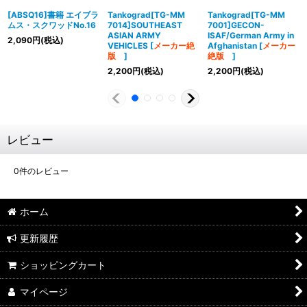
[ABSQ16]書籍 エイブラ
Tankograd[TG-MM
Tankograd[TG-MM
ムス・スクワッドNo.16
7014]SOUTHEAST
7001]GECON-
ASIAN ARMY
ISAF/German Army in
2,090
円
(税込)
VEHICLES
[
メーカー絶
Afghanistan
[
メーカー
版
]
絶版
]
2,200
円
(税込)
2,200
円
(税込)
レビュー
0
件のレビュー
ホーム
更新履歴
ショッピングカート
マイページ