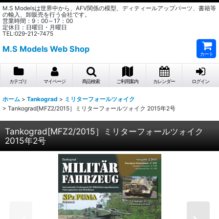
M.S Modelsは世界中から、AFV関係の模型、ディティールアップパーツ、書籍等
の輸入、卸販売を行う会社です。
営業時間：9：00～17：00
定休日：日曜日・月曜日
TEL:029-212-7475
M.S Models Web Shop
カート
カテゴリ
マイページ
商品検索
ご利用案内
カレンダー
ログイン
ホーム
>
Tankograd
>
ミリターフォールツォイク
>
Tankograd[MFZ2/2015］ミリターフォールツォイク 2015年2号
Tankograd[MFZ2/2015］ミリターフォールツォイク
2015年2号