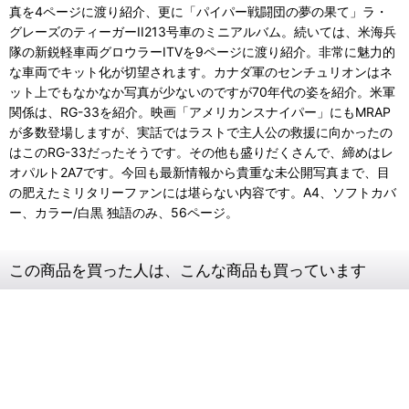
真を4ページに渡り紹介、更に「パイパー戦闘団の夢の果て」ラ・
グレーズのティーガーII213号車のミニアルバム。続いては、米海兵
隊の新鋭軽車両グロウラーITVを9ページに渡り紹介。非常に魅力的
な車両でキット化が切望されます。カナダ軍のセンチュリオンはネ
ット上でもなかなか写真が少ないのですが70年代の姿を紹介。米軍
関係は、RG-33を紹介。映画「アメリカンスナイパー」にもMRAP
が多数登場しますが、実話ではラストで主人公の救援に向かったの
はこのRG-33だったそうです。その他も盛りだくさんで、締めはレ
オパルト2A7です。今回も最新情報から貴重な未公開写真まで、目
の肥えたミリタリーファンには堪らない内容です。A4、ソフトカバ
ー、カラー/白黒 独語のみ、56ページ。
この商品を買った人は、こんな商品も買っています