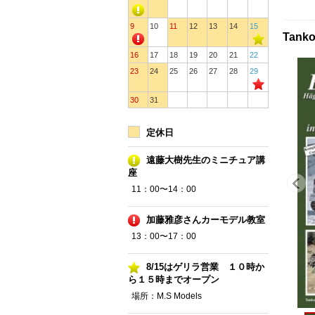
9
10
11
12
13
14
15
Tanko
16
17
18
19
20
21
22
23
24
25
26
27
28
29
30
31
定休日
遠藤大樹先生のミニチュア講
座
11：00〜14：00
加藤雅彦さんカーモデル教室
13：00〜17：00
8/15はゲリラ営業 １０時か
ら１５時までオープン
場所：M.S Models