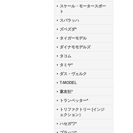
スケール・モータースポー
ト
スパラッハ
ズベズダ*
タイガーモデル
ダイナモモデルズ
タコム
タミヤ*
ダス・ヴェルク
T-MODEL
童友社*
トランペッター*
トリファクトリー (インジ
ェクション）
ハセガワ*
プラッツ*