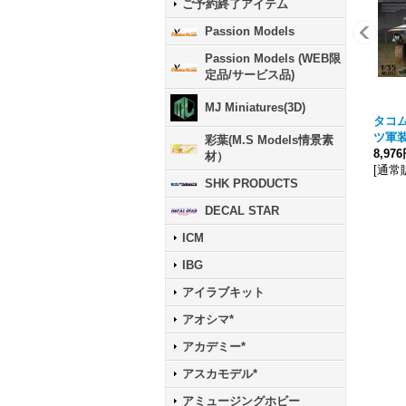
ご予約終了アイテム
Passion Models
Passion Models (WEB限
定品/サービス品)
MJ Miniatures(3D)
タコム[
ツ軍
彩葉(M.S Models情景素
8,97
材）
[
通常
SHK PRODUCTS
DECAL STAR
ICM
IBG
アイラブキット
アオシマ*
アカデミー*
アスカモデル*
アミュージングホビー