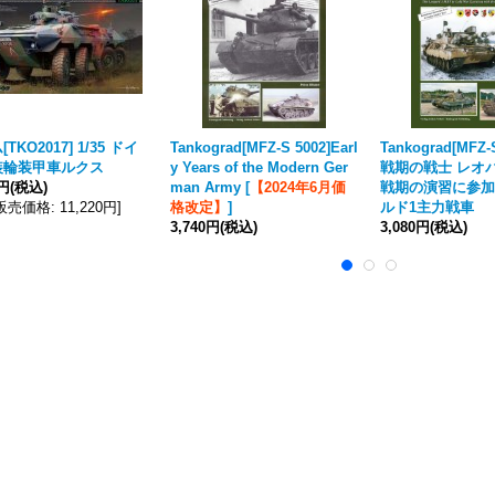
TKO2017] 1/35 ドイ
Tankograd[MFZ-S 5002]Earl
Tankograd[MFZ-
装輪装甲車ルクス
y Years of the Modern Ger
戦期の戦士 レオパ
6円
(税込)
man Army
[
【2024年6月価
戦期の演習に参加
販売価格
:
11,220円
]
格改定】
]
ルド1主力戦車
3,740円
(税込)
3,080円
(税込)