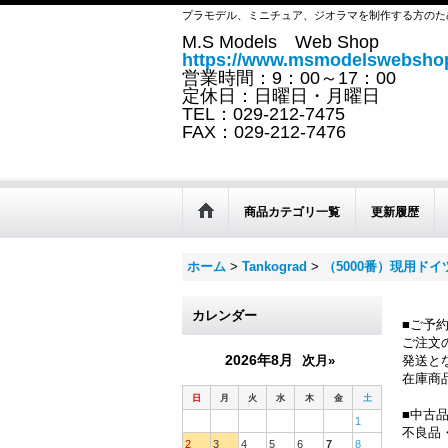
プラモデル、ミニチュア、ジオラマを制作する方のた
M.S Models Web Shop
https://www.msmodelswebshop
営業時間：9：00～17：00
定休日：日曜日・月曜日
TEL：029-212-7475
FAX：029-212-7476
商品カテゴリ一覧
更新履歴
ホーム
>
Tankograd
>
（5000番）現用ド
カレンダー
■ご予
ご注文
2026年8月
次月»
発送と
在庫商
日
月
火
水
木
金
土
■中古
1
不良品
2
3
4
5
6
7
8