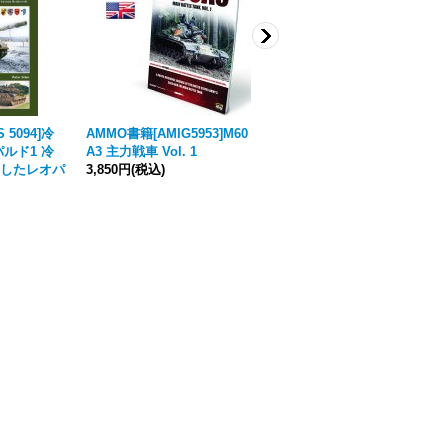
S 5094]冷
AMMO書籍[AMIG5953]M60
Tankograd[MFZ-S 5097]Bv.
ルド1 冷
A3 主力戦車 Vol. 1
206S - ドイツ連邦軍のバン
したレオパ
3,850円
(税込)
ドバグン206S装甲兵員輸送
車
3,740円
(税込)