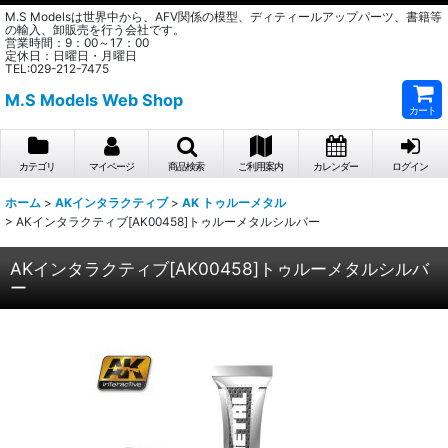
M.S Modelsは世界中から、AFV関係の模型、ディティールアップパーツ、書籍等
の輸入、卸販売を行う会社です。
営業時間：9：00～17：00
定休日：日曜日・月曜日
TEL:029-212-7475
M.S Models Web Shop
カート
カテゴリ
マイページ
商品検索
ご利用案内
カレンダー
ログイン
ホーム
>
AKインタラクティブ
>
AK トゥルーメタル
>
AKインタラクティブ[AK00458]トゥルーメタルシルバー
AKインタラクティブ[AK00458]トゥルーメタルシルバ
ー