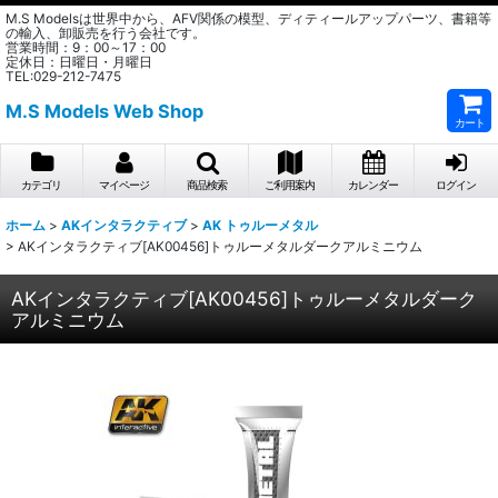
M.S Modelsは世界中から、AFV関係の模型、ディティールアップパーツ、書籍等
の輸入、卸販売を行う会社です。
営業時間：9：00～17：00
定休日：日曜日・月曜日
TEL:029-212-7475
M.S Models Web Shop
カート
カテゴリ
マイページ
商品検索
ご利用案内
カレンダー
ログイン
ホーム
>
AKインタラクティブ
>
AK トゥルーメタル
>
AKインタラクティブ[AK00456]トゥルーメタルダークアルミニウム
AKインタラクティブ[AK00456]トゥルーメタルダーク
アルミニウム