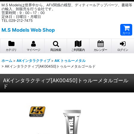
M.S Modelsは世界中から、AFV関係の模型、ディティールアップパーツ、書籍等
の輸入、卸販売を行う会社です。
営業時間：9：00～17：00
定休日：日曜日・月曜日
TEL:029-212-7475
M.S Models Web Shop
カート
カテゴリ
マイページ
商品検索
ご利用案内
カレンダー
ログイン
ホーム
>
AKインタラクティブ
>
AK トゥルーメタル
>
AKインタラクティブ[AK00450]トゥルーメタルゴールド
AKインタラクティブ[AK00450]トゥルーメタルゴール
ド