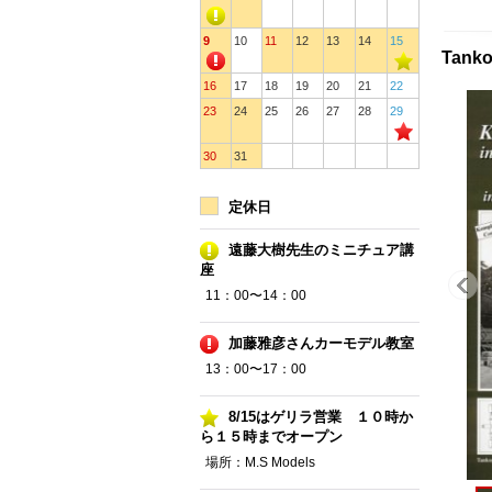
9
10
11
12
13
14
15
Tanko
16
17
18
19
20
21
22
23
24
25
26
27
28
29
30
31
定休日
遠藤大樹先生のミニチュア講
座
11：00〜14：00
加藤雅彦さんカーモデル教室
13：00〜17：00
8/15はゲリラ営業 １０時か
ら１５時までオープン
場所：M.S Models