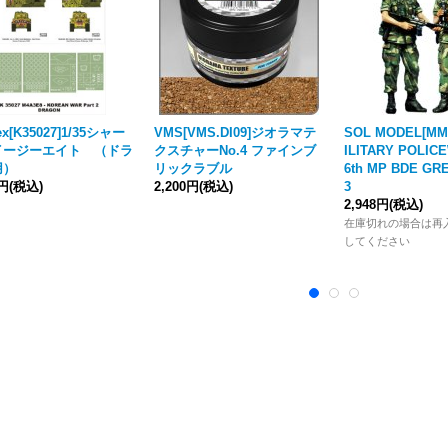
ex[K35027]1/35シャー
VMS[VMS.DI09]ジオラマテ
SOL MODEL[MM0
イージーエイト （ドラ
クスチャーNo.4 ファインブ
ILITARY POLIC
用）
リックラブル
6th MP BDE GR
0円
(税込)
2,200円
(税込)
3
2,948円
(税込)
在庫切れの場合は再
してください