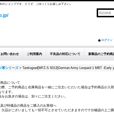
めのショップです。どうぞ、ごゆっくりお楽しみ下さい｡
.jp/
ログイン
お問い合わせ
ご利用案内
不良品の対応について
新製品のご予約商
イツ軍シリーズ
>
Tankograd[MFZ-S 5013]German Army Leopard 1 MBT -Early 
約商品について
の際、ご予約商品と在庫商品を一緒にご注文いただいた場合は予約商品が入荷
なります。
品をお急ぎの場合は、別々にご注文ください。
品及び特価品の商品をご購入のお客様へ
・欠品がございましても一切不可とさせていただきますので十分確認の上ご購