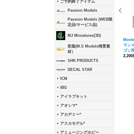
ご予約終了アイテム
Passion Models
Passion Models (WEB限
定品/サービス品)
MJ Miniatures(3D)
Mont
マン
彩葉(M.S Models情景素
ゴン
材）
2,20
SHK PRODUCTS
DECAL STAR
ICM
IBG
アイラブキット
アオシマ*
アカデミー*
アスカモデル*
アミュージングホビー