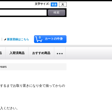
文字サイズ
:
0
カートの中身
新規登録はこちら
品
入荷済商品
おすすめ商品
years
するまでお取り置きになり全て揃ってからの
入ください。