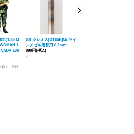
11]1/35 M
GSIクレオス[GT65B]Mr.ライ
Tankograd[MFZ-S 5014]Ger
EWOMAN 1
ンチゼル用替刃 0.2mm
man Army Leopard 1 MBT -
ENADA 198
880円
(税込)
Late years
[
メーカー絶版
]
2,200円
(税込)
×
メーカー絶版
入荷でご登録