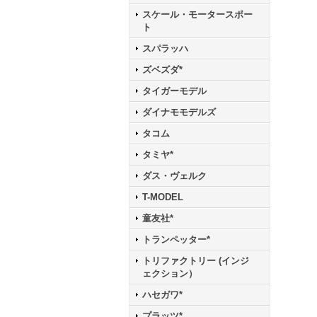
スケール・モータースポー
ト
スパラッハ
ズベズダ*
タイガーモデル
ダイナモモデルズ
タコム
タミヤ*
ダス・ヴェルク
T-MODEL
童友社*
トランペッター*
トリファクトリー (インジ
ェクション）
ハセガワ*
プラッツ*