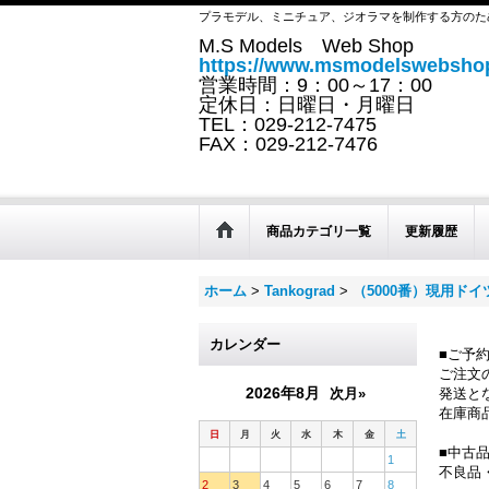
プラモデル、ミニチュア、ジオラマを制作する方のた
M.S Models Web Shop
https://www.msmodelswebshop
営業時間：9：00～17：00
定休日：日曜日・月曜日
TEL：029-212-7475
FAX：029-212-7476
商品カテゴリ一覧
更新履歴
ホーム
>
Tankograd
>
（5000番）現用ド
カレンダー
■ご予
ご注文
2026年8月
次月»
発送と
在庫商
日
月
火
水
木
金
土
■中古
1
不良品
2
3
4
5
6
7
8