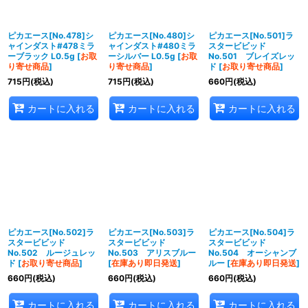
ピカエース[No.478]シ
ピカエース[No.480]シ
ピカエース[No.501]ラ
ャインダスト#478ミラ
ャインダスト#480ミラ
スタービビッド
ーブラック L0.5g
[
お取
ーシルバー L0.5g
[
お取
No.501 ブレイズレッ
り寄せ商品
]
り寄せ商品
]
ド
[
お取り寄せ商品
]
715
円
(税込)
715
円
(税込)
660
円
(税込)
カートに入れる
カートに入れる
カートに入れる
ピカエース[No.502]ラ
ピカエース[No.503]ラ
ピカエース[No.504]ラ
スタービビッド
スタービビッド
スタービビッド
No.502 ルージュレッ
No.503 アリスブルー
No.504 オーシャンブ
ド
[
お取り寄せ商品
]
[
在庫あり即日発送
]
ルー
[
在庫あり即日発送
]
660
円
(税込)
660
円
(税込)
660
円
(税込)
カートに入れる
カートに入れる
カートに入れる