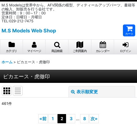
M.S Modelsは世界中から、AFV関係の模型、ディティールアップパーツ、書籍等
の輸入、卸販売を行う会社です。
営業時間：9：00～17：00
定休日：日曜日・月曜日
TEL:029-212-7475
M.S Models Web Shop
カート
カテゴリ
マイページ
商品検索
ご利用案内
カレンダー
ログイン
ホーム
>
ピカエース・虎徹印
ピカエース・虎徹印
表示順変更
閉じる
461
件
表示数
:
«
前
1
2
3
...
8
次
»
在庫あり