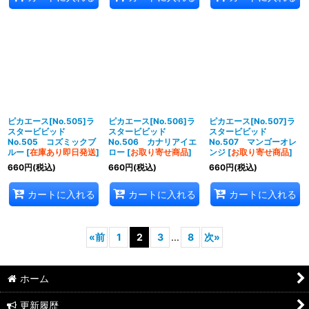
ピカエース[No.505]ラ
ピカエース[No.506]ラ
ピカエース[No.507]ラ
スタービビッド
スタービビッド
スタービビッド
No.505 コズミックブ
No.506 カナリアイエ
No.507 マンゴーオレ
ルー
[
在庫あり即日発送
]
ロー
[
お取り寄せ商品
]
ンジ
[
お取り寄せ商品
]
660
円
(税込)
660
円
(税込)
660
円
(税込)
カートに入れる
カートに入れる
カートに入れる
«
前
1
2
3
...
8
次
»
ホーム
更新履歴