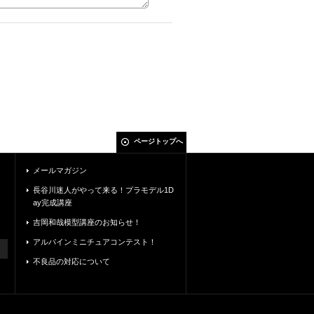
ページトップへ
メールマガジン
長谷川迷人がやって来る！プラモデル1D
ay完成講座
吉岡和哉模型講座のお知らせ！
アルパインミニチュアコンテスト！
不良品の対応について