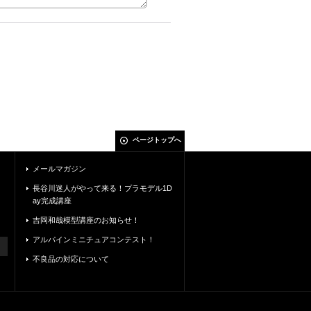
ページトップへ
メールマガジン
長谷川迷人がやって来る！プラモデル1D
ay完成講座
吉岡和哉模型講座のお知らせ！
アルパインミニチュアコンテスト！
不良品の対応について