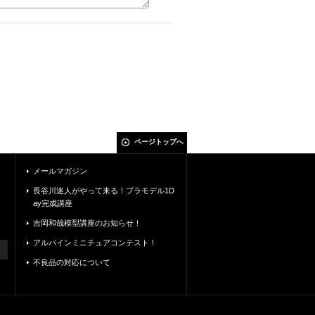
ページトップへ
メールマガジン
長谷川迷人がやって来る！プラモデル1D
ay完成講座
吉岡和哉模型講座のお知らせ！
アルパインミニチュアコンテスト！
不良品の対応について